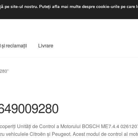
luni-vineri 9 a.m. - 4 p
ă pe site-ul nostru.
Puteți afla mai multe despre cookie-urile pe care l
 şi reclamații
Livrare
ș
Despre noi
Finalizare comandă
Livrare
Livrare în toată lumea
9280”
e
Procedura de reclamație
Termeni si conditii
649009280
coperiți Unități de Control a Motorului BOSCH ME7.4.4 02612
ru vehiculele Citroën și Peugeot. Acest modul de control al moto