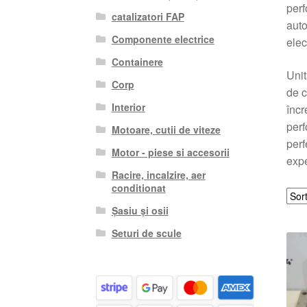
perf
catalizatori FAP
auto
Componente electrice
elec
Containere
Unit
Corp
de c
Interior
încr
perf
Motoare, cutii de viteze
perf
Motor - piese si accesorii
expe
Racire, incalzire, aer
conditionat
Șasiu și osii
Seturi de scule