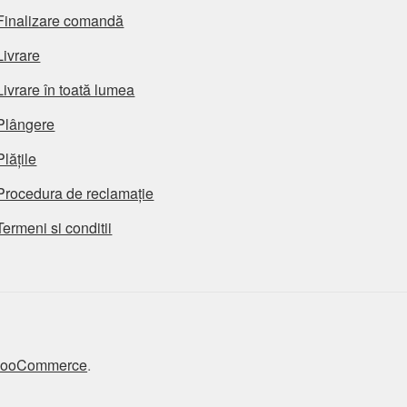
Finalizare comandă
Livrare
Livrare în toată lumea
Plângere
Plățile
Procedura de reclamație
Termeni si conditii
 WooCommerce
.