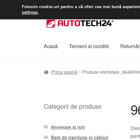
LIVRARE de la 33 lei
Folosim cookie-uri pentru a vă oferi cea mai bună experienț
settings
.
Sari
Sari
la
la
navigare
conținut
Acasă
Termeni si conditii
Returnări
Prima pagină
A lua legatura
Contul meu
Co
Prima pagină
Produse etichetate „964900
Plângere
Plățile
Politică de confidențialitat
9
Categorii de produse
Anvelope și roți
Des
pent
Bare de tracțiune și cabluri