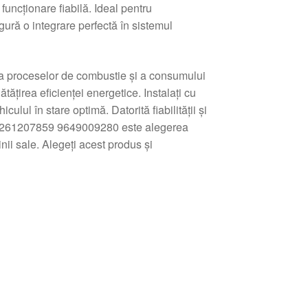
uncționare fiabilă. Ideal pentru
gură o integrare perfectă în sistemul
ea proceselor de combustie și a consumului
tățirea eficienței energetice. Instalați cu
lul în stare optimă. Datorită fiabilității și
4 0261207859 9649009280 este alegerea
ii sale. Alegeți acest produs și