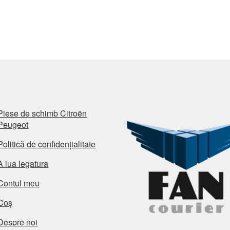
Piese de schimb Citroën
Peugeot
Politică de confidențialitate
A lua legatura
Contul meu
Coș
Despre noi