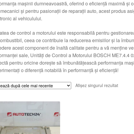
ormanța mașinii dumneavoastră, oferind o eficiență maximă și o f
mecanici și pentru pasionații de reparații auto, acest produs asi
tronic al vehiculului.
atea de control a motorului este responsabilă pentru gestionar
ombustibil, ceea ce contribuie la reducerea emisiilor și la îmbună
edere acest component de înaltă calitate pentru a vă menține vehicu
ormanței sale, Unități de Control a Motorului BOSCH ME7.4.
ectă pentru oricine dorește să îmbunătățească performanța mașin
rimentați o diferență notabilă în performanță și eficiență!
Afișez singurul rezultat