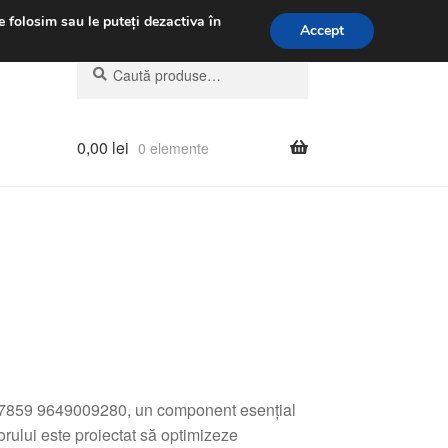
.m.
031 229 6816
e folosim sau le puteți dezactiva în
Accept
Caută
Caută
după:
0,00
lei
0 elemente
07859 9649009280, un component esențial
rului este proiectat să optimizeze