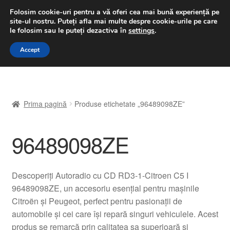
LIVRARE de la 33 lei
Folosim cookie-uri pentru a vă oferi cea mai bună experiență pe
site-ul nostru.
Puteți afla mai multe despre cookie-urile pe care
luni-vineri 9 a.m. - 4 p.m.
031 229 6816
le folosim sau le puteți dezactiva în
settings
.
Sari
Sari
Accept
Meniu
la
la
navigare
conținut
Prima pagină
Prima pagină
Produse etichetate „96489098ZE”
A lua legatura
96489098ZE
Contul meu
Coș
Descoperiți Autoradio cu CD RD3-1-Citroen C5 I
96489098ZE, un accesoriu esențial pentru mașinile
Despre noi
Citroën și Peugeot, perfect pentru pasionații de
automobile și cei care își repară singuri vehiculele. Acest
Finalizare comandă
produs se remarcă prin calitatea sa superioară și