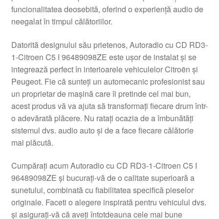
funcionalitatea deosebită, oferind o experiență audio de
Livrare
neegalat în timpul călătoriilor.
Livrare în toată lumea
Datorită designului său prietenos, Autoradio cu CD RD3-
1-Citroen C5 I 96489098ZE este ușor de instalat și se
Plângere
integrează perfect în interioarele vehiculelor Citroën și
Peugeot. Fie că sunteți un automecanic profesionist sau
un proprietar de mașină care îi pretinde cel mai bun,
Plățile
acest produs vă va ajuta să transformați fiecare drum într-
o adevărată plăcere. Nu ratați ocazia de a îmbunătăți
Politică de confidențialitate
sistemul dvs. audio auto și de a face fiecare călătorie
mai plăcută.
Procedura de reclamație
Cumpărați acum Autoradio cu CD RD3-1-Citroen C5 I
Termeni si conditii
96489098ZE și bucurați-vă de o calitate superioară a
sunetului, combinată cu fiabilitatea specifică pieselor
originale. Faceti o alegere inspirată pentru vehiculul dvs.
și asigurați-vă că aveți întotdeauna cele mai bune