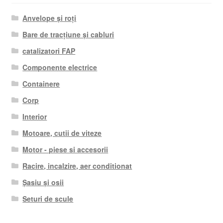
Anvelope și roți
Bare de tracțiune și cabluri
catalizatori FAP
Componente electrice
Containere
Corp
Interior
Motoare, cutii de viteze
Motor - piese si accesorii
Racire, incalzire, aer conditionat
Șasiu și osii
Seturi de scule