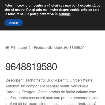
LIVRARE de la 33 lei
Folosim cookie-uri pentru a vă oferi cea mai bună experiență pe
site-ul nostru.
Puteți afla mai multe despre cookie-urile pe care
luni-vineri 9 a.m. - 4 p.m.
031 229 6816
le folosim sau le puteți dezactiva în
settings
.
Sari
Sari
Accept
Meniu
la
la
navigare
conținut
Prima pagină
Prima pagină
Produse etichetate „9648819580”
A lua legatura
9648819580
Contul meu
Coș
Descoperiți Tachometrul Budíki pentru Citroën Xsara
Automat, un component esențial pentru vehiculele
Despre noi
Citroën și Peugeot. Acest produs de înaltă calitate este
perfect pentru mecanicii auto sau pentru persoanele care
Finalizare comandă
preferă să își repare singuri mașinile, asigurându-se că