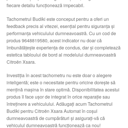
fiecare detaliu funcționează impecabil.
Livrare
Tachometrul Budíki este conceput pentru a oferi un
Livrare în toată lumea
feedback precis al vitezei, esențial pentru siguranța și
performanța vehiculului dumneavoastră. Cu un cod de
Plângere
produs 9648819580, acest indicator nu doar că
îmbunătățește experiența de condus, dar și completează
estetica tabloului de bord al modelului dumneavoastră
Plățile
Citroën Xsara.
Politică de confidențialitate
Investiția în acest tachometru nu este doar o alegere
inteligentă; este o necesitate pentru oricine dorește să
Procedura de reclamație
mențină mașina în stare optimă. Disponibilitatea acestui
produs îl face ușor de integrat în orice reparație sau
Termeni si conditii
întreținere a vehiculului. Adăugați acum Tachometrul
Budíki pentru Citroën Xsara Automat în coșul
dumneavoastră de cumpărături și asigurați-vă că
vehiculul dumneavoastră funcționează ca nou!