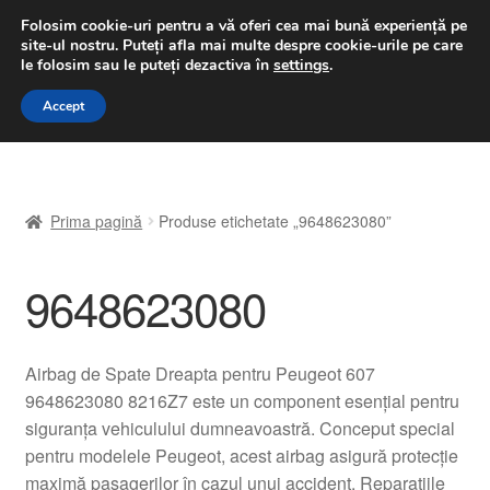
LIVRARE de la 33 lei
Folosim cookie-uri pentru a vă oferi cea mai bună experiență pe
site-ul nostru.
Puteți afla mai multe despre cookie-urile pe care
luni-vineri 9 a.m. - 4 p.m.
031 229 6816
le folosim sau le puteți dezactiva în
settings
.
Sari
Sari
Accept
Meniu
la
la
navigare
conținut
Prima pagină
Prima pagină
Produse etichetate „9648623080”
A lua legatura
9648623080
Contul meu
Coș
Airbag de Spate Dreapta pentru Peugeot 607
9648623080 8216Z7 este un component esențial pentru
Despre noi
siguranța vehiculului dumneavoastră. Conceput special
pentru modelele Peugeot, acest airbag asigură protecție
Finalizare comandă
maximă pasagerilor în cazul unui accident. Reparațiile