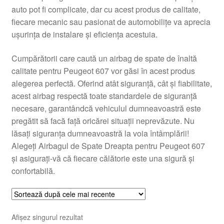
auto pot fi complicate, dar cu acest produs de calitate,
Livrare
fiecare mecanic sau pasionat de automobilițe va aprecia
ușurința de instalare și eficiența acestuia.
Livrare în toată lumea
Cumpărătorii care caută un airbag de spate de înaltă
Plângere
calitate pentru Peugeot 607 vor găsi în acest produs
alegerea perfectă. Oferind atât siguranță, cât și fiabilitate,
acest airbag respectă toate standardele de siguranță
Plățile
necesare, garantândcă vehiculul dumneavoastră este
pregătit să facă față oricărei situații neprevăzute. Nu
Politică de confidențialitate
lăsați siguranța dumneavoastră la voia întâmplării!
Alegeți Airbagul de Spate Dreapta pentru Peugeot 607
Procedura de reclamație
și asigurați-vă că fiecare călătorie este una sigură și
confortabilă.
Termeni si conditii
Afișez singurul rezultat