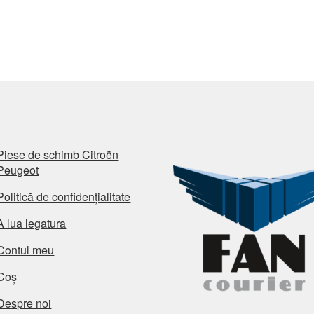
Piese de schimb Citroën
Peugeot
Politică de confidențialitate
A lua legatura
Contul meu
Coș
Despre noi