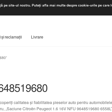
luni-vineri 9 a.m. - 4 p
ă pe site-ul nostru.
Puteți afla mai multe despre cookie-urile pe care l
 şi reclamații
Livrare
ș
Despre noi
Finalizare comandă
Livrare
Livrare în toată lumea
9680”
e
Procedura de reclamație
Termeni si conditii
648519680
operiți calitatea și fiabilitatea pieselor auto pentru automobile
ru, „Saciune Citroën Peugeot 1.6 16V NFU 9648519680 6558LT”.