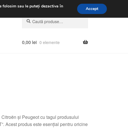
.m.
031 229 6816
e folosim sau le puteți dezactiva în
Accept
Caută
Caută
după:
0,00
lei
0 elemente
le Citroën și Peugeot cu tagul produsului
 Acest produs este esențial pentru oricine