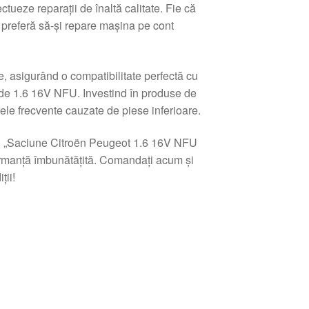
ueze reparații de înaltă calitate. Fie că
 preferă să-și repare mașina pe cont
e, asigurând o compatibilitate perfectă cu
 de 1.6 16V NFU. Investind în produse de
ele frecvente cauzate de piese inferioare.
i „Saciune Citroën Peugeot 1.6 16V NFU
formanță îmbunătățită. Comandați acum și
ții!