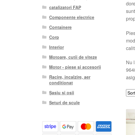
dore
catalizatori FAP
sunt
Componente electrice
prop
Containere
Pies
Corp
mode
Interior
cali
Motoare, cutii de viteze
Nu l
Motor - piese si accesorii
9648
Racire, incalzire, aer
asig
conditionat
Șasiu și osii
Seturi de scule