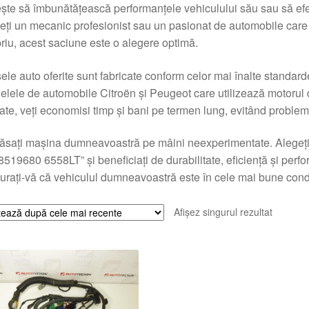
ște să îmbunătățească performanțele vehiculului său sau să efect
eți un mecanic profesionist sau un pasionat de automobile care
riu, acest saciune este o alegere optimă.
ele auto oferite sunt fabricate conform celor mai înalte standard
lele de automobile Citroën și Peugeot care utilizează motorul
tate, veți economisi timp și bani pe termen lung, evitând problem
ăsați mașina dumneavoastră pe mâini neexperimentate. Alegeț
519680 6558LT” și beneficiați de durabilitate, eficiență și per
urați-vă că vehiculul dumneavoastră este în cele mai bune condi
Afișez singurul rezultat