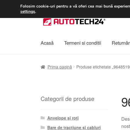
LIVRARE de la 33 lei
Folosim cookie-uri pentru a vă oferi cea mai bună experienț
settings
.
Sari
Sari
la
la
navigare
conținut
Acasă
Termeni si conditii
Returnări
Prima pagină
A lua legatura
Contul meu
Co
Prima pagină
Produse etichetate „964851
Plângere
Plățile
Politică de confidențialitat
9
Categorii de produse
Anvelope și roți
Desc
nost
Bare de tracțiune și cabluri