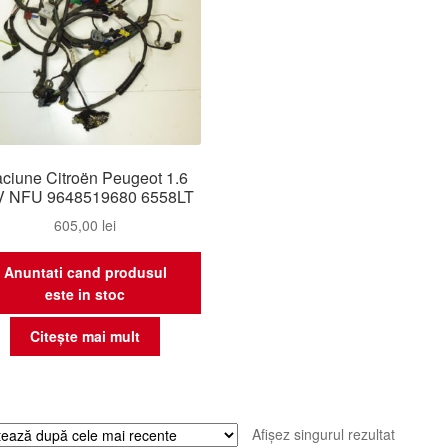
ciune Citroën Peugeot 1.6
V NFU 9648519680 6558LT
605,00
lei
Anuntati cand produsul
este in stoc
Citește mai mult
Afișez singurul rezultat