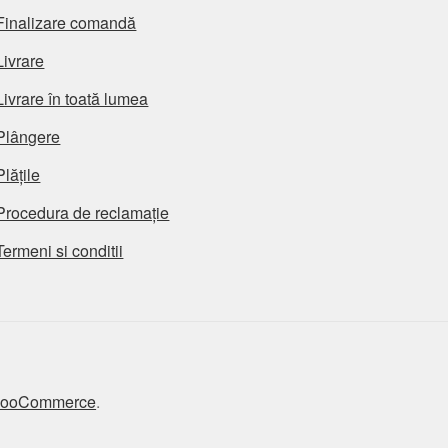
Finalizare comandă
Livrare
Livrare în toată lumea
Plângere
Plățile
Procedura de reclamație
Termeni si conditii
 WooCommerce
.