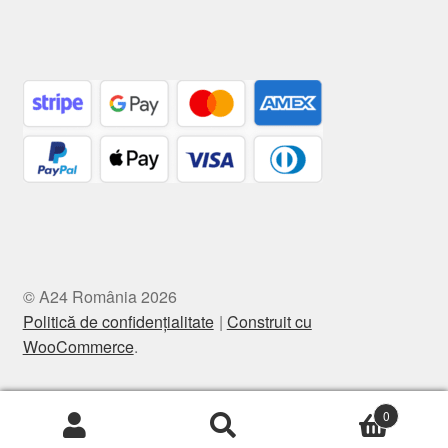
© A24 România 2026
Politică de confidențialitate
Construit cu
WooCommerce
.
0
Caută
Caută