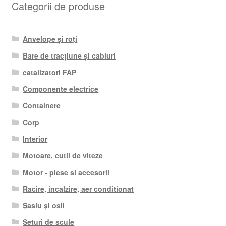
Categorii de produse
Anvelope și roți
Bare de tracțiune și cabluri
catalizatori FAP
Componente electrice
Containere
Corp
Interior
Motoare, cutii de viteze
Motor - piese si accesorii
Racire, incalzire, aer conditionat
Șasiu și osii
Seturi de scule