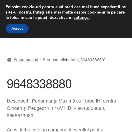
LIVRARE de la 33 lei
Folosim cookie-uri pentru a vă oferi cea mai bună experiență pe
site-ul nostru.
Puteți afla mai multe despre cookie-urile pe care
luni-vineri 9 a.m. - 4 p.m.
031 229 6816
le folosim sau le puteți dezactiva în
settings
.
Sari
Sari
Accept
Meniu
la
la
navigare
conținut
Prima pagină
Prima pagină
Produse etichetate „9648338880”
A lua legatura
9648338880
Contul meu
Coș
Descoperiți Performanța Maximă cu Turbo IHI pentru
Citroën și Peugeot 1.4 16V HDI – 9648338880,
Despre noi
9655673080!
Finalizare comandă
Acest turbo este un component esențial pentru