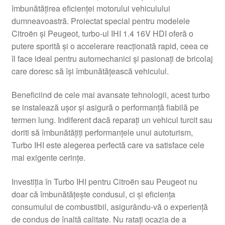
îmbunătățirea eficienței motorului vehiculului
Livrare
dumneavoastră. Proiectat special pentru modelele
Citroën și Peugeot, turbo-ul IHI 1.4 16V HDI oferă o
Livrare în toată lumea
putere sporită și o accelerare reacționată rapid, ceea ce
îl face ideal pentru automechanici și pasionați de bricolaj
Plângere
care doresc să își îmbunătățească vehiculul.
Beneficiind de cele mai avansate tehnologii, acest turbo
Plățile
se instalează ușor și asigură o performanță fiabilă pe
termen lung. Indiferent dacă reparați un vehicul turcit sau
Politică de confidențialitate
doriti să îmbunătățiți performanțele unui autoturism,
Turbo IHI este alegerea perfectă care va satisface cele
Procedura de reclamație
mai exigente cerințe.
Termeni si conditii
Investiția în Turbo IHI pentru Citroën sau Peugeot nu
doar că îmbunătățește condusul, ci și eficiența
consumului de combustibil, asigurându-vă o experiență
de condus de înaltă calitate. Nu ratați ocazia de a