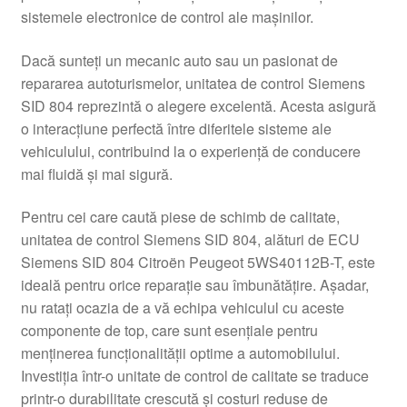
sistemele electronice de control ale maşinilor.
Livrare
Dacă sunteți un mecanic auto sau un pasionat de
Livrare în toată lumea
repararea autoturismelor, unitatea de control Siemens
SID 804 reprezintă o alegere excelentă. Acesta asigură
Plângere
o interacțiune perfectă între diferitele sisteme ale
vehiculului, contribuind la o experiență de conducere
mai fluidă și mai sigură.
Plățile
Pentru cei care caută piese de schimb de calitate,
Politică de confidențialitate
unitatea de control Siemens SID 804, alături de ECU
Siemens SID 804 Citroën Peugeot 5WS40112B-T, este
Procedura de reclamație
ideală pentru orice reparație sau îmbunătățire. Așadar,
nu ratați ocazia de a vă echipa vehiculul cu aceste
Termeni si conditii
componente de top, care sunt esențiale pentru
menținerea funcționalității optime a automobilului.
Investiția într-o unitate de control de calitate se traduce
printr-o durabilitate crescută și costuri reduse de