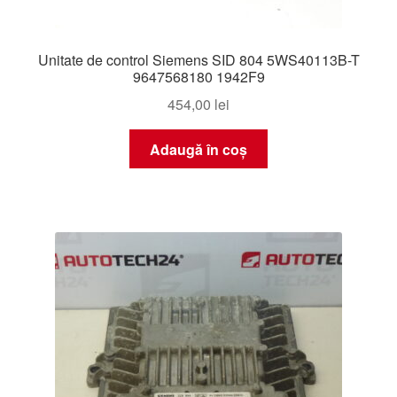
Unitate de control Siemens SID 804 5WS40113B-T
9647568180 1942F9
454,00
lei
Adaugă în coș