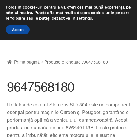
LIVRARE de la 33 lei
Folosim cookie-uri pentru a vă oferi cea mai bună experiență pe
site-ul nostru.
Puteți afla mai multe despre cookie-urile pe care
luni-vineri 9 a.m. - 4 p.m.
031 229 6816
le folosim sau le puteți dezactiva în
settings
.
Sari
Sari
Accept
Meniu
la
la
navigare
conținut
Prima pagină
Prima pagină
Produse etichetate „9647568180”
A lua legatura
9647568180
Contul meu
Coș
Unitatea de control Siemens SID 804 este un component
esențial pentru maşinile Citroën și Peugeot, garantând o
Despre noi
performanță optimă a vehiculului dumneavoastră. Acest
produs, cu numărul de cod 5WS40113B-T, este proiectat
Finalizare comandă
pentru a îmbunătăți eficiența motorului și a susține