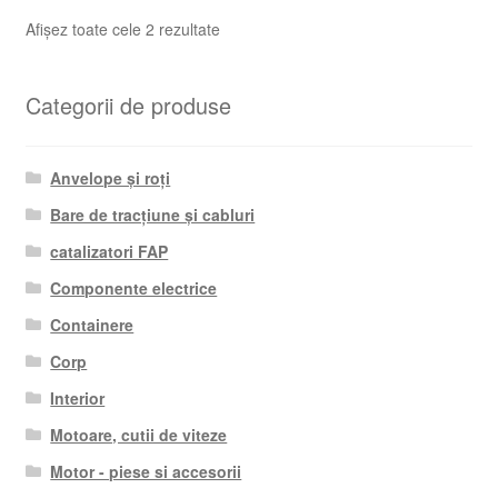
Sortat
Afișez toate cele 2 rezultate
după
cele
Categorii de produse
mai
recente
Anvelope și roți
Bare de tracțiune și cabluri
catalizatori FAP
Componente electrice
Containere
Corp
Interior
Motoare, cutii de viteze
Motor - piese si accesorii