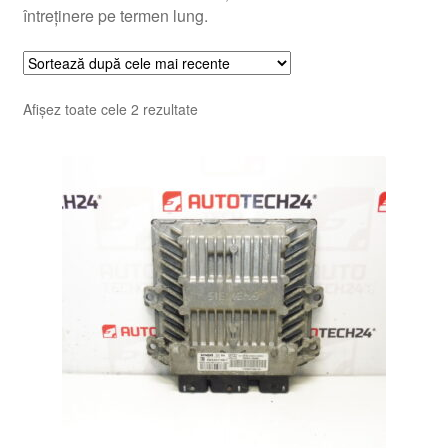
întreținere pe termen lung.
Sortat
Afișez toate cele 2 rezultate
după
cele
mai
recente