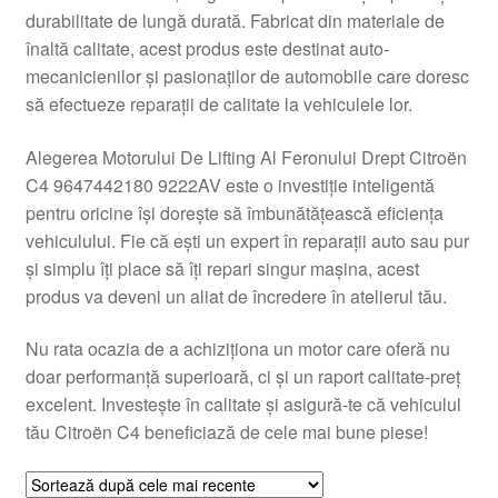
durabilitate de lungă durată. Fabricat din materiale de
Livrare
înaltă calitate, acest produs este destinat auto-
mecanicienilor și pasionaților de automobile care doresc
Livrare în toată lumea
să efectueze reparații de calitate la vehiculele lor.
Plângere
Alegerea Motorului De Lifting Al Feronului Drept Citroën
C4 9647442180 9222AV este o investiție inteligentă
pentru oricine își dorește să îmbunătățească eficiența
Plățile
vehiculului. Fie că ești un expert în reparații auto sau pur
și simplu îți place să îți repari singur mașina, acest
Politică de confidențialitate
produs va deveni un aliat de încredere în atelierul tău.
Procedura de reclamație
Nu rata ocazia de a achiziționa un motor care oferă nu
doar performanță superioară, ci și un raport calitate-preț
Termeni si conditii
excelent. Investește în calitate și asigură-te că vehiculul
tău Citroën C4 beneficiază de cele mai bune piese!