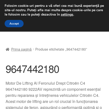
LIVRARE de la 33 lei
Folosim cookie-uri pentru a vă oferi cea mai bună experiență pe
site-ul nostru.
Puteți afla mai multe despre cookie-urile pe care
luni-vineri 9 a.m. - 4 p.m.
031 229 6816
le folosim sau le puteți dezactiva în
settings
.
Sari
Sari
Accept
Meniu
la
la
navigare
conținut
Prima pagină
Prima pagină
Produse etichetate „9647442180”
A lua legatura
9647442180
Contul meu
Coș
Motor De Lifting Al Feronului Drept Citroën C4
9647442180 9222AV reprezintă un component esențial
Despre noi
pentru repararea și întreținerea vehiculelor Citroën C4.
Acest motor de lifting are un rol crucial în funcționarea
Finalizare comandă
sistemului de feron, asigurând o performanță optimă și o