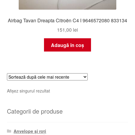
Airbag Tavan Dreapta Citroën C4 I 9646572080 833134
151,00
lei
Adaugă în coș
Afișez singurul rezultat
Categorii de produse
Anvelope și roți