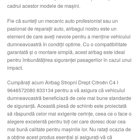
cadrul acestor modele de mașini.
Livrare
Fie că sunteți un mecanic auto profesionist sau un
Livrare în toată lumea
pasionat de reparații auto, airbagul nostru este un
element de care aveți nevoie pentru a menține vehiculul
Plângere
dumneavoastră în condiții optime. Cu o compatibilitate
garantată și o montare simplă, acest airbag este ideal
pentru îmbunătățirea siguranței pasagerilor în cazul unui
Plățile
impact.
Politică de confidențialitate
Cumpărați acum Airbag Stropní Drept Citroën C4 I
9646572080 833134 pentru a vă asigura că vehiculul
Procedura de reclamație
dumneavoastră beneficiază de cele mai bune standarde
de siguranță. Această piesă de schimb este proiectată
Termeni si conditii
să răspundă celor mai exigente cerințe, ceea ce o face o
alegere excelentă pentru toți cei care doresc doar cea
mai bună calitate pentru mașinile lor. Nu ratați ocazia de
a obține acest produs esențial și asigurați-vă că