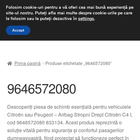
LIVRARE de la 33 lei
Folosim cookie-uri pentru a vă oferi cea mai bună experiență pe
site-ul nostru.
Puteți afla mai multe despre cookie-urile pe care
luni-vineri 9 a.m. - 4 p.m.
031 229 6816
le folosim sau le puteți dezactiva în
settings
.
Sari
Sari
Accept
Meniu
la
la
navigare
conținut
Prima pagină
Prima pagină
Produse etichetate „9646572080”
A lua legatura
9646572080
Contul meu
Coș
Descoperiți piesa de schimb esențială pentru vehiculele
Citroën sau Peugeot – Airbag Stropní Drept Citroën C4 I,
Despre noi
cod 9646572080 833134. Acest produs reprezintă o
soluție vitală pentru siguranța și confortul pasagerilor
Finalizare comandă
dumneavoastră, fiind proiectat să funcționeze perfect în