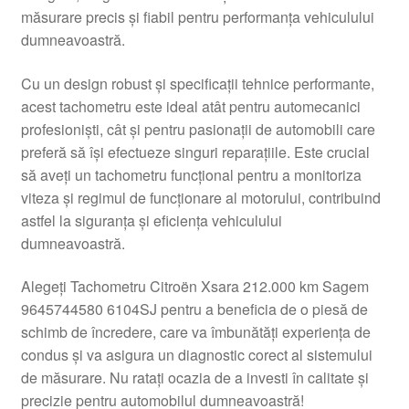
măsurare precis și fiabil pentru performanța vehiculului
Livrare
dumneavoastră.
Livrare în toată lumea
Cu un design robust și specificații tehnice performante,
acest tachometru este ideal atât pentru automecanici
Plângere
profesioniști, cât și pentru pasionații de automobili care
preferă să își efectueze singuri reparațiile. Este crucial
să aveți un tachometru funcțional pentru a monitoriza
Plățile
viteza și regimul de funcționare al motorului, contribuind
astfel la siguranța și eficiența vehiculului
Politică de confidențialitate
dumneavoastră.
Procedura de reclamație
Alegeți Tachometru Citroën Xsara 212.000 km Sagem
9645744580 6104SJ pentru a beneficia de o piesă de
Termeni si conditii
schimb de încredere, care va îmbunătăți experiența de
condus și va asigura un diagnostic corect al sistemului
de măsurare. Nu ratați ocazia de a investi în calitate și
precizie pentru automobilul dumneavoastră!