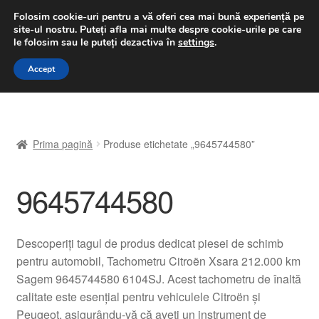
LIVRARE de la 33 lei
Folosim cookie-uri pentru a vă oferi cea mai bună experiență pe
site-ul nostru.
Puteți afla mai multe despre cookie-urile pe care
luni-vineri 9 a.m. - 4 p.m.
031 229 6816
le folosim sau le puteți dezactiva în
settings
.
Sari
Sari
Accept
Meniu
la
la
navigare
conținut
Prima pagină
Prima pagină
Produse etichetate „9645744580”
A lua legatura
9645744580
Contul meu
Coș
Descoperiți tagul de produs dedicat piesei de schimb
pentru automobil, Tachometru Citroën Xsara 212.000 km
Despre noi
Sagem 9645744580 6104SJ. Acest tachometru de înaltă
calitate este esențial pentru vehiculele Citroën și
Finalizare comandă
Peugeot, asigurându-vă că aveți un instrument de