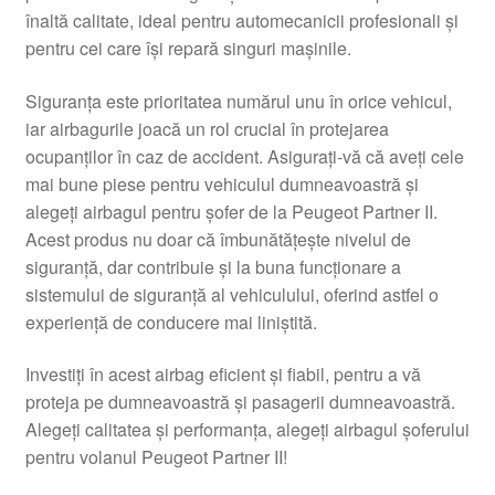
înaltă calitate, ideal pentru automecanicii profesionali și
Livrare
pentru cei care își repară singuri mașinile.
Livrare în toată lumea
Siguranța este prioritatea numărul unu în orice vehicul,
iar airbagurile joacă un rol crucial în protejarea
Plângere
ocupanților în caz de accident. Asigurați-vă că aveți cele
mai bune piese pentru vehiculul dumneavoastră și
alegeți airbagul pentru șofer de la Peugeot Partner II.
Plățile
Acest produs nu doar că îmbunătățește nivelul de
siguranță, dar contribuie și la buna funcționare a
Politică de confidențialitate
sistemului de siguranță al vehiculului, oferind astfel o
experiență de conducere mai liniștită.
Procedura de reclamație
Investiți în acest airbag eficient și fiabil, pentru a vă
Termeni si conditii
proteja pe dumneavoastră și pasagerii dumneavoastră.
Alegeți calitatea și performanța, alegeți airbagul șoferului
pentru volanul Peugeot Partner II!