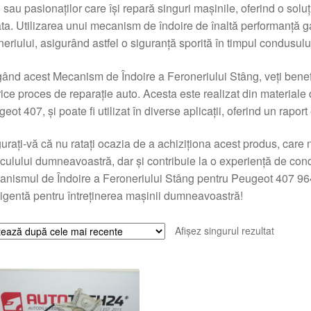
 sau pasionaților care își repară singuri mașinile, oferind o soluți
ta. Utilizarea unui mecanism de îndoire de înaltă performanță 
neriului, asigurând astfel o siguranță sporită în timpul condusulu
ând acest Mecanism de Îndoire a Feroneriului Stâng, veți benefic
rice proces de reparație auto. Acesta este realizat din material
eot 407, și poate fi utilizat în diverse aplicații, oferind un raport 
urați-vă că nu ratați ocazia de a achiziționa acest produs, care
culului dumneavoastră, dar și contribuie la o experiență de c
nismul de Îndoire a Feroneriului Stâng pentru Peugeot 407 96
ligentă pentru întreținerea mașinii dumneavoastră!
Afișez singurul rezultat