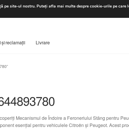
luni-vineri 9 a.m. - 4 p
ă pe site-ul nostru.
Puteți afla mai multe despre cookie-urile pe care l
 şi reclamații
Livrare
ș
Despre noi
Finalizare comandă
Livrare
Livrare în toată lumea
3780”
e
Procedura de reclamație
Termeni si conditii
644893780
operiți Mecanismul de Îndoire a Feroneriului Stâng pentru P
onent esențial pentru vehiculele Citroën și Peugeot. Acest prod