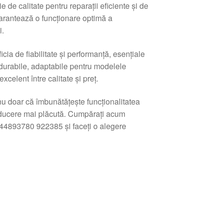
e de calitate pentru reparații eficiente și de
garantează o funcționare optimă a
i.
ia de fiabilitate și performanță, esențiale
e durabile, adaptabile pentru modelele
excelent între calitate și preț.
 nu doar că îmbunătățește funcționalitatea
onducere mai plăcută. Cumpărați acum
44893780 922385 și faceți o alegere