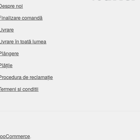
Despre noi
Finalizare comandă
Livrare
Livrare în toată lumea
Plângere
Plățile
Procedura de reclamație
Termeni si conditii
 WooCommerce
.