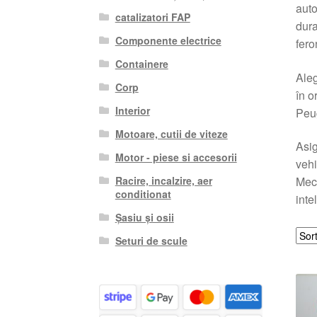
auto
catalizatori FAP
dura
Componente electrice
fero
Containere
Aleg
Corp
în o
Interior
Peug
Motoare, cutii de viteze
Asig
Motor - piese si accesorii
vehi
Racire, incalzire, aer
Meca
conditionat
inte
Șasiu și osii
Seturi de scule