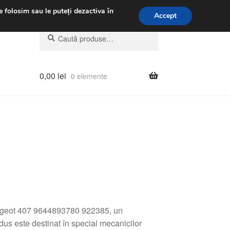
.m.
031 229 6816
e folosim sau le puteți dezactiva în
Accept
Caută
Caută
după:
0,00
lei
0 elemente
eugeot 407 9644893780 922385, un
us este destinat în special mecanicilor