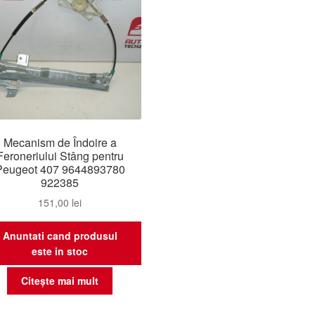
Mecanism de Îndoire a
Feroneriului Stâng pentru
Peugeot 407 9644893780
922385
151,00
lei
Anuntati cand produsul
este in stoc
Citește mai mult