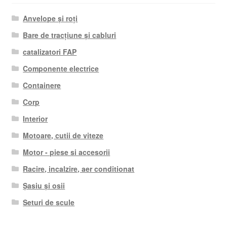
Anvelope și roți
Bare de tracțiune și cabluri
catalizatori FAP
Componente electrice
Containere
Corp
Interior
Motoare, cutii de viteze
Motor - piese si accesorii
Racire, incalzire, aer conditionat
Șasiu și osii
Seturi de scule