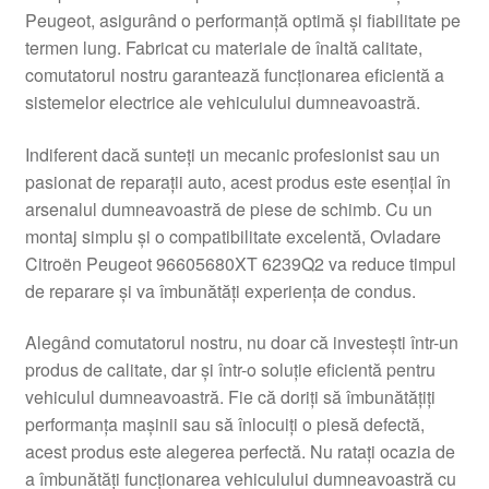
Peugeot, asigurând o performanță optimă și fiabilitate pe
Livrare
termen lung. Fabricat cu materiale de înaltă calitate,
comutatorul nostru garantează funcționarea eficientă a
Livrare în toată lumea
sistemelor electrice ale vehiculului dumneavoastră.
Plângere
Indiferent dacă sunteți un mecanic profesionist sau un
pasionat de reparații auto, acest produs este esențial în
arsenalul dumneavoastră de piese de schimb. Cu un
Plățile
montaj simplu și o compatibilitate excelentă, Ovladare
Citroën Peugeot 96605680XT 6239Q2 va reduce timpul
Politică de confidențialitate
de reparare și va îmbunătăți experiența de condus.
Procedura de reclamație
Alegând comutatorul nostru, nu doar că investești într-un
produs de calitate, dar și într-o soluție eficientă pentru
Termeni si conditii
vehiculul dumneavoastră. Fie că doriți să îmbunătățiți
performanța mașinii sau să înlocuiți o piesă defectă,
acest produs este alegerea perfectă. Nu ratați ocazia de
a îmbunătăți funcționarea vehiculului dumneavoastră cu