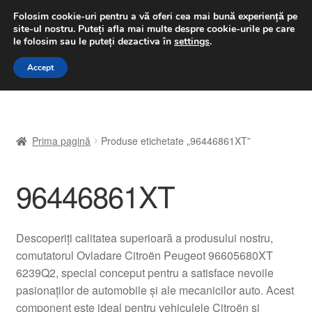
LIVRARE de la 33 lei
Folosim cookie-uri pentru a vă oferi cea mai bună experiență pe
site-ul nostru.
Puteți afla mai multe despre cookie-urile pe care
luni-vineri 9 a.m. - 4 p.m.
031 229 6816
le folosim sau le puteți dezactiva în
settings
.
Sari
Sari
Accept
Meniu
la
la
navigare
conținut
Prima pagină
Prima pagină
Produse etichetate „96446861XT”
A lua legatura
96446861XT
Contul meu
Coș
Descoperiți calitatea superioară a produsului nostru,
comutatorul Ovladare Citroën Peugeot 96605680XT
Despre noi
6239Q2, special conceput pentru a satisface nevoile
pasionaților de automobile și ale mecanicilor auto. Acest
Finalizare comandă
component este ideal pentru vehiculele Citroën și