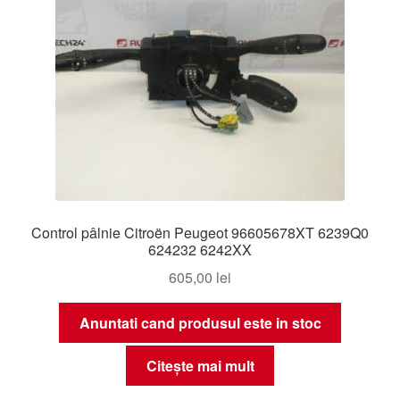
Control pâlnie Citroën Peugeot 96605678XT 6239Q0
624232 6242XX
605,00
lei
Anuntati cand produsul este in stoc
Citește mai mult