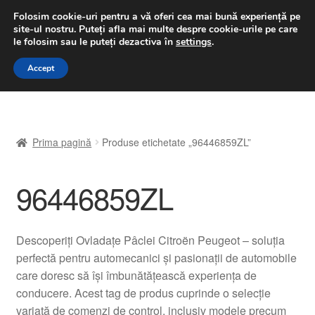
LIVRARE de la 33 lei
Folosim cookie-uri pentru a vă oferi cea mai bună experiență pe
site-ul nostru.
Puteți afla mai multe despre cookie-urile pe care
luni-vineri 9 a.m. - 4 p.m.
031 229 6816
le folosim sau le puteți dezactiva în
settings
.
Sari
Sari
Accept
Meniu
la
la
navigare
conținut
Prima pagină
Prima pagină
Produse etichetate „96446859ZL”
A lua legatura
96446859ZL
Contul meu
Coș
Descoperiți Ovladațe Pâclei Citroën Peugeot – soluția
perfectă pentru automecanici și pasionații de automobile
Despre noi
care doresc să își îmbunătățească experiența de
conducere. Acest tag de produs cuprinde o selecție
Finalizare comandă
variată de comenzi de control, inclusiv modele precum