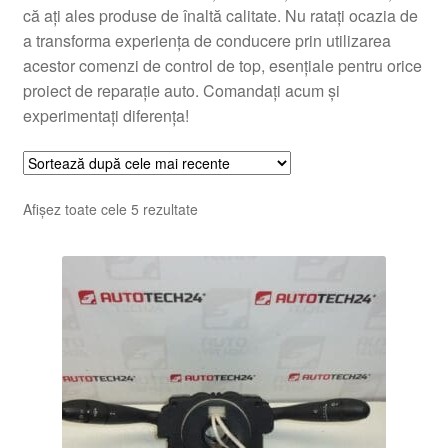
că ați ales produse de înaltă calitate. Nu ratați ocazia de
a transforma experiența de conducere prin utilizarea
acestor comenzi de control de top, esențiale pentru orice
proiect de reparație auto. Comandați acum și
experimentați diferența!
Sortat
Afișez toate cele 5 rezultate
după
cele
mai
recente