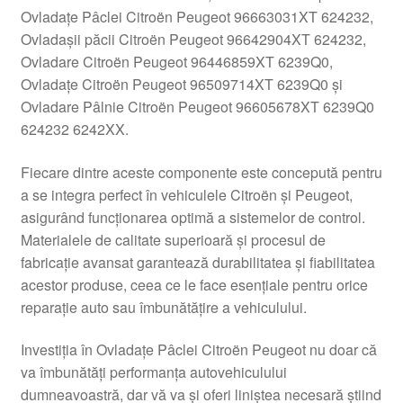
Ovladațe Pâclei Citroën Peugeot 96663031XT 624232,
Livrare
Ovladașii păcii Citroën Peugeot 96642904XT 624232,
Ovladare Citroën Peugeot 96446859XT 6239Q0,
Livrare în toată lumea
Ovladațe Citroën Peugeot 96509714XT 6239Q0 și
Ovladare Pâlnie Citroën Peugeot 96605678XT 6239Q0
Plângere
624232 6242XX.
Fiecare dintre aceste componente este concepută pentru
Plățile
a se integra perfect în vehiculele Citroën și Peugeot,
asigurând funcționarea optimă a sistemelor de control.
Politică de confidențialitate
Materialele de calitate superioară și procesul de
fabricație avansat garantează durabilitatea și fiabilitatea
Procedura de reclamație
acestor produse, ceea ce le face esențiale pentru orice
reparație auto sau îmbunătățire a vehiculului.
Termeni si conditii
Investiția în Ovladațe Pâclei Citroën Peugeot nu doar că
va îmbunătăți performanța autovehiculului
dumneavoastră, dar vă va și oferi liniștea necesară știind