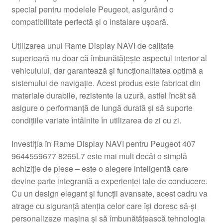
special pentru modelele Peugeot, asigurând o
Livrare
compatibilitate perfectă și o instalare ușoară.
Livrare în toată lumea
Utilizarea unui Rame Display NAVI de calitate
superioară nu doar că îmbunătățește aspectul interior al
Plângere
vehiculului, dar garantează și funcționalitatea optimă a
sistemului de navigație. Acest produs este fabricat din
materiale durabile, rezistente la uzură, astfel încât să
Plățile
asigure o performanță de lungă durată și să suporte
condițiile variate întâlnite în utilizarea de zi cu zi.
Politică de confidențialitate
Investiția în Rame Display NAVI pentru Peugeot 407
Procedura de reclamație
9644559677 8265L7 este mai mult decât o simplă
achiziție de piese – este o alegere inteligentă care
Termeni si conditii
devine parte integrantă a experienței tale de conducere.
Cu un design elegant și funcții avansate, acest cadru va
atrage cu siguranță atenția celor care își doresc să-și
personalizeze mașina și să îmbunătățească tehnologia