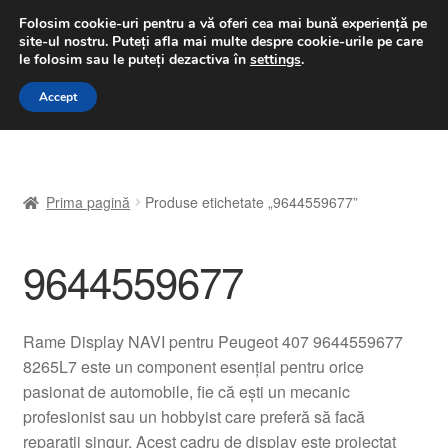
LIVRARE de la 33 lei
Folosim cookie-uri pentru a vă oferi cea mai bună experiență pe
site-ul nostru.
Puteți afla mai multe despre cookie-urile pe care
luni-vineri 9 a.m. - 4 p.m.
031 229 6816
le folosim sau le puteți dezactiva în
settings
.
Sari
Sari
Accept
Meniu
la
la
navigare
conținut
Prima pagină
Prima pagină
Produse etichetate „9644559677”
A lua legatura
9644559677
Contul meu
Coș
Rame Display NAVI pentru Peugeot 407 9644559677
8265L7 este un component esențial pentru orice
Despre noi
pasionat de automobile, fie că ești un mecanic
profesionist sau un hobbyist care preferă să facă
Finalizare comandă
reparații singur. Acest cadru de display este proiectat