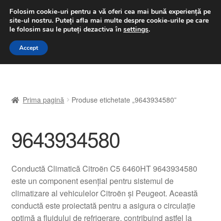
LIVRARE de la 33 lei
Folosim cookie-uri pentru a vă oferi cea mai bună experiență pe
site-ul nostru.
Puteți afla mai multe despre cookie-urile pe care
luni-vineri 9 a.m. - 4 p.m.
031 229 6816
le folosim sau le puteți dezactiva în
settings
.
Sari
Sari
Accept
Meniu
la
la
navigare
conținut
Prima pagină
Prima pagină
Produse etichetate „9643934580”
A lua legatura
9643934580
Contul meu
Coș
Conductă Climatică Citroën C5 6460HT 9643934580
este un component esențial pentru sistemul de
Despre noi
climatizare al vehiculelor Citroën și Peugeot. Această
conductă este proiectată pentru a asigura o circulație
Finalizare comandă
optimă a fluidului de refrigerare, contribuind astfel la