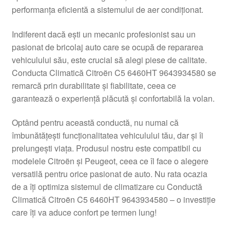
performanța eficientă a sistemului de aer condiționat.
Livrare
Indiferent dacă ești un mecanic profesionist sau un
Livrare în toată lumea
pasionat de bricolaj auto care se ocupă de repararea
vehiculului său, este crucial să alegi piese de calitate.
Plângere
Conducta Climatică Citroën C5 6460HT 9643934580 se
remarcă prin durabilitate și fiabilitate, ceea ce
garantează o experiență plăcută și confortabilă la volan.
Plățile
Optând pentru această conductă, nu numai că
Politică de confidențialitate
îmbunătățești funcționalitatea vehiculului tău, dar și îi
prelungești viața. Produsul nostru este compatibil cu
Procedura de reclamație
modelele Citroën și Peugeot, ceea ce îl face o alegere
versatilă pentru orice pasionat de auto. Nu rata ocazia
Termeni si conditii
de a îți optimiza sistemul de climatizare cu Conductă
Climatică Citroën C5 6460HT 9643934580 – o investiție
care îți va aduce confort pe termen lung!