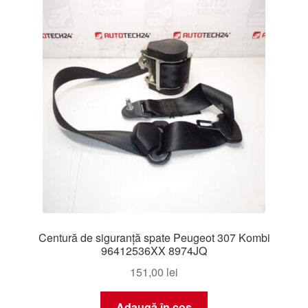
Livrare
Livrare în toată lumea
Plângere
Plățile
Politică de confidențialitate
Procedura de reclamație
Centură de siguranță spate Peugeot 307 Kombi
Termeni si conditii
96412536XX 8974JQ
151,00
lei
Adaugă în coș