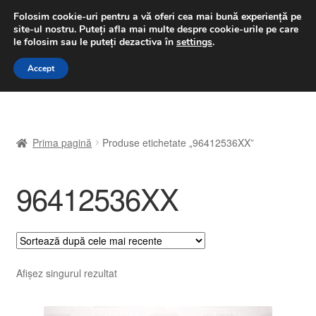
LIVRARE de la 33 lei
Folosim cookie-uri pentru a vă oferi cea mai bună experiență pe
site-ul nostru.
Puteți afla mai multe despre cookie-urile pe care
luni-vineri 9 a.m. - 4 p.m.
031 229 6816
le folosim sau le puteți dezactiva în
settings
.
Sari
Sari
Accept
Meniu
la
la
navigare
conținut
Prima pagină
Prima pagină
Produse etichetate „96412536XX”
A lua legatura
96412536XX
Contul meu
Coș
Despre noi
Afișez singurul rezultat
Finalizare comandă