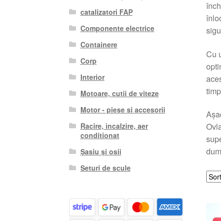
înch
catalizatori FAP
înlo
Componente electrice
sigu
Containere
Cu u
Corp
opti
Interior
aces
timp
Motoare, cutii de viteze
Motor - piese si accesorii
Așad
Racire, incalzire, aer
Ovla
conditionat
supe
dumn
Șasiu și osii
Seturi de scule