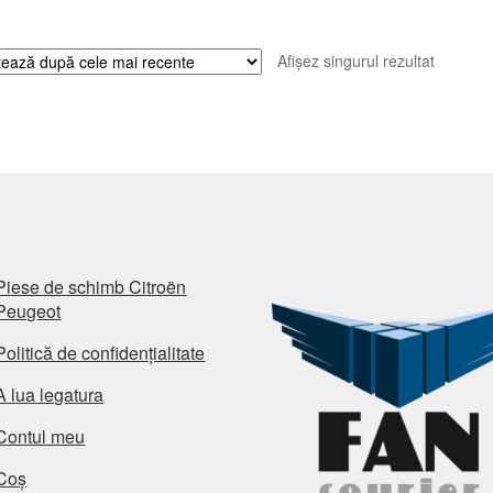
Afișez singurul rezultat
Piese de schimb Citroën
Peugeot
Politică de confidențialitate
A lua legatura
Contul meu
Coș