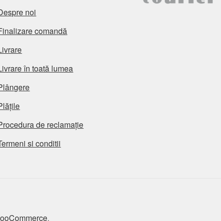
Despre noi
Finalizare comandă
Livrare
Livrare în toată lumea
Plângere
Plățile
Procedura de reclamație
Termeni si conditii
 WooCommerce
.