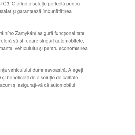
și C3. Oferind o soluție perfectă pentru
stalat și garantează îmbunătățirea
álního Zamykání asigură funcționalitate
referă să-și repare singuri automobilele,
manței vehiculului și pentru economisirea
ranța vehiculului dumneavoastră. Alegeți
beneficiați de o soluție de calitate
acum și asigurați-vă că automobilul