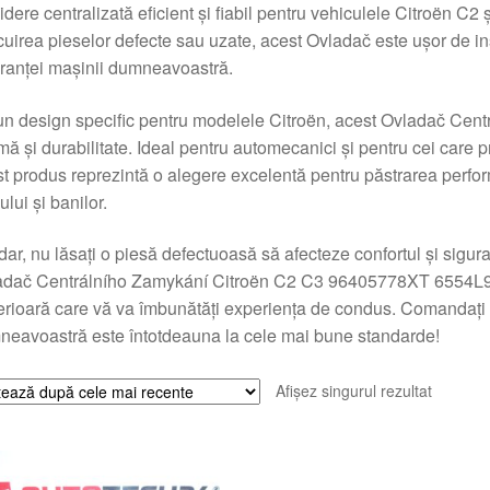
idere centralizată eficient și fiabil pentru vehiculele Citroën C2 
cuirea pieselor defecte sau uzate, acest Ovladač este ușor de in
ranței mașinii dumneavoastră.
n design specific pentru modelele Citroën, acest Ovladač Centr
mă și durabilitate. Ideal pentru automecanici și pentru cei care p
t produs reprezintă o alegere excelentă pentru păstrarea perfor
ului și banilor.
ar, nu lăsați o piesă defectuoasă să afecteze confortul și sigu
dač Centrálního Zamykání Citroën C2 C3 96405778XT 6554L9 și 
rioară care vă va îmbunătăți experiența de condus. Comandați 
eavoastră este întotdeauna la cele mai bune standarde!
Afișez singurul rezultat