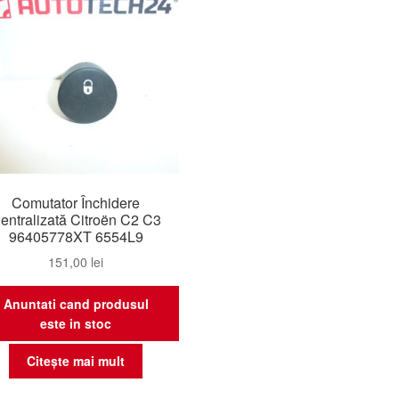
Comutator Închidere
entralizată Citroën C2 C3
96405778XT 6554L9
151,00
lei
Anuntati cand produsul
este in stoc
Citește mai mult