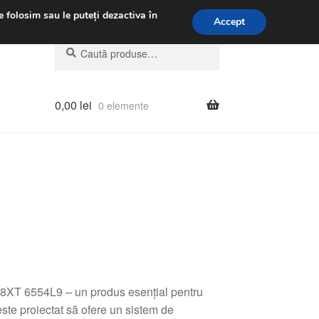
.m.
031 229 6816
e folosim sau le puteți dezactiva în
Accept
Caută
Caută
după:
0,00
lei
0 elemente
8XT 6554L9 – un produs esențial pentru
ste proiectat să ofere un sistem de