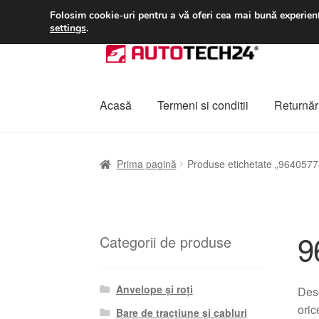
LIVRARE de la 33 lei
Folosim cookie-uri pentru a vă oferi cea mai bună experienț
settings
.
Sari
Sari
la
la
navigare
conținut
Acasă
Termeni si conditii
Returnări
Prima pagină
A lua legatura
Contul meu
Co
Prima pagină
Produse etichetate „964057
Plângere
Plățile
Politică de confidențialitat
9
Categorii de produse
Anvelope și roți
Des
oric
Bare de tracțiune și cabluri