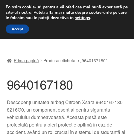
LIVRARE de la 33 lei
Folosim cookie-uri pentru a vă oferi cea mai bună experiență pe
site-ul nostru.
Puteți afla mai multe despre cookie-urile pe care
luni-vineri 9 a.m. - 4 p.m.
031 229 6816
le folosim sau le puteți dezactiva în
settings
.
Sari
Sari
Accept
Meniu
la
la
navigare
conținut
Prima pagină
Prima pagină
Produse etichetate „9640167180”
A lua legatura
9640167180
Contul meu
Coș
Descoperiți unitatea airbag Citroën Xsara 9640167180
8216G0, un component esențial pentru siguranța
Despre noi
vehiculului dumneavoastră. Aceasta piesă este
proiectată pentru a oferi protecție optimă în caz de
Finalizare comandă
accident, având un rol crucial în sistemul de siguranță al