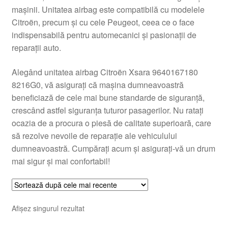
mașinii. Unitatea airbag este compatibilă cu modelele
Livrare
Citroën, precum și cu cele Peugeot, ceea ce o face
indispensabilă pentru automecanici și pasionații de
Livrare în toată lumea
reparații auto.
Plângere
Alegând unitatea airbag Citroën Xsara 9640167180
8216G0, vă asigurați că mașina dumneavoastră
beneficiază de cele mai bune standarde de siguranță,
Plățile
crescând astfel siguranța tuturor pasagerilor. Nu ratați
ocazia de a procura o piesă de calitate superioară, care
Politică de confidențialitate
să rezolve nevoile de reparație ale vehiculului
dumneavoastră. Cumpărați acum și asigurați-vă un drum
Procedura de reclamație
mai sigur și mai confortabil!
Termeni si conditii
Afișez singurul rezultat