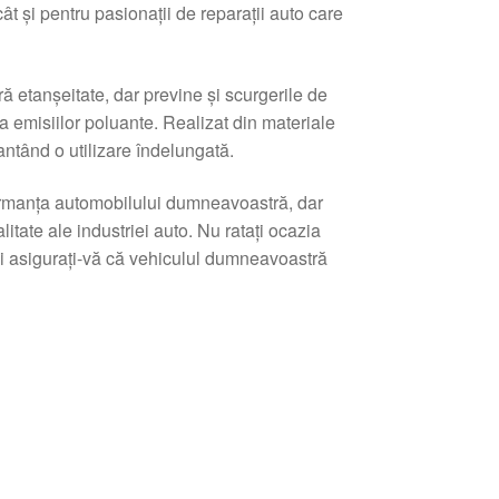
ât și pentru pasionații de reparații auto care
etanșeitate, dar previne și scurgerile de
a emisiilor poluante. Realizat din materiale
rantând o utilizare îndelungată.
ormanța automobilului dumneavoastră, dar
itate ale industriei auto. Nu ratați ocazia
 asigurați-vă că vehiculul dumneavoastră