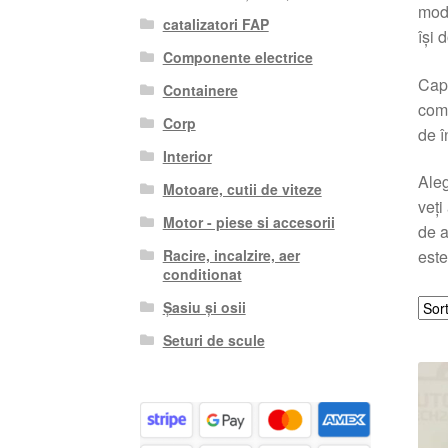
mode
catalizatori FAP
își 
Componente electrice
Capa
Containere
comb
Corp
de î
Interior
Aleg
Motoare, cutii de viteze
veți
Motor - piese si accesorii
de a
Racire, incalzire, aer
este
conditionat
Șasiu și osii
Seturi de scule