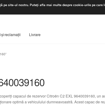
luni-vineri 9 a.m. - 4 p
ă pe site-ul nostru.
Puteți afla mai multe despre cookie-urile pe care l
 şi reclamații
Livrare
ș
Despre noi
Finalizare comandă
Livrare
Livrare în toată lumea
9160”
e
Procedura de reclamație
Termeni si conditii
640039160
operiți capacul de rezervor Citroën C2 EXL 9640039160, un acc
ționare optimă a vehiculului dumneavoastră. Acest capac de reze