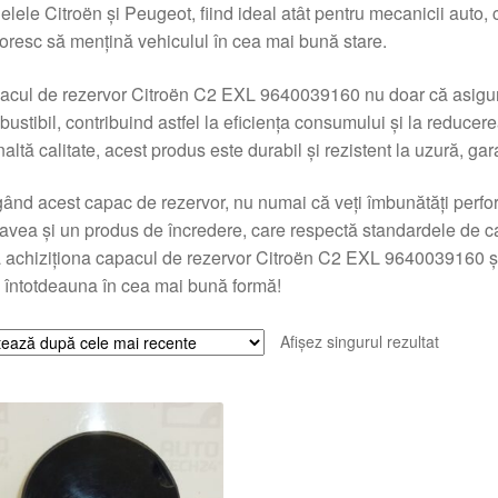
lele Citroën și Peugeot, fiind ideal atât pentru mecanicii auto, c
doresc să mențină vehiculul în cea mai bună stare.
cul de rezervor Citroën C2 EXL 9640039160 nu doar că asigură 
ustibil, contribuind astfel la eficiența consumului și la reducere
naltă calitate, acest produs este durabil și rezistent la uzură, ga
ând acest capac de rezervor, nu numai că veți îmbunătăți perf
 avea și un produs de încredere, care respectă standardele de cal
 achiziționa capacul de rezervor Citroën C2 EXL 9640039160 și
 întotdeauna în cea mai bună formă!
Afișez singurul rezultat