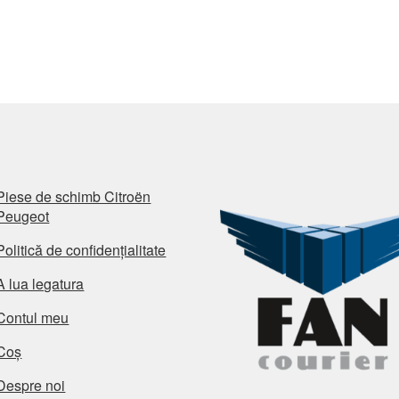
Piese de schimb Citroën
Peugeot
Politică de confidențialitate
A lua legatura
Contul meu
Coș
Despre noi