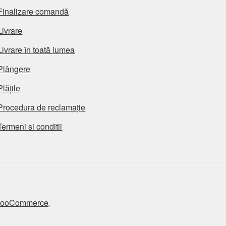
Finalizare comandă
Livrare
Livrare în toată lumea
Plângere
Plățile
Procedura de reclamație
Termeni si conditii
 WooCommerce
.