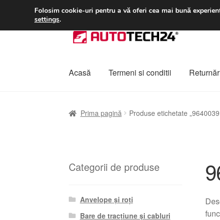
LIVRARE de la 33 lei
Folosim cookie-uri pentru a vă oferi cea mai bună experienț
settings
.
Sari
Sari
la
la
navigare
conținut
Acasă
Termeni si conditii
Returnări
Prima pagină
A lua legatura
Contul meu
Co
Prima pagină
Produse etichetate „964003
Plângere
Plățile
Politică de confidențialitat
9
Categorii de produse
Anvelope și roți
Desc
func
Bare de tracțiune și cabluri