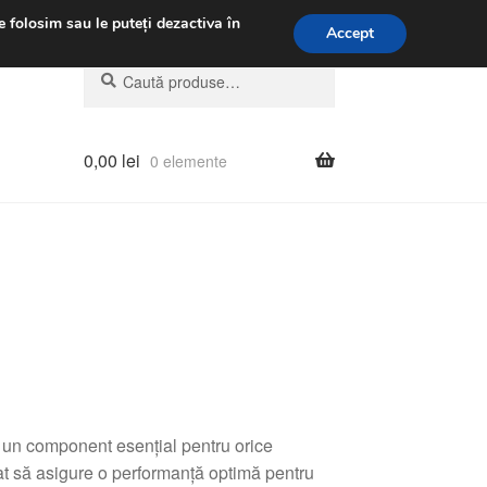
.m.
031 229 6816
e folosim sau le puteți dezactiva în
Accept
Caută
Caută
după:
0,00
lei
0 elemente
un component esențial pentru orice
t să asigure o performanță optimă pentru