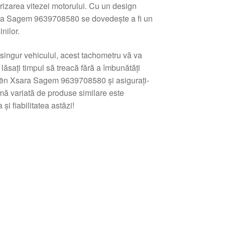
orizarea vitezei motorului. Cu un design
Xsara Sagem 9639708580 se dovedește a fi un
nilor.
 singur vehiculul, acest tachometru vă va
ăsați timpul să treacă fără a îmbunătăți
roën Xsara Sagem 9639708580 și asigurați-
mă variată de produse similare este
și fiabilitatea astăzi!