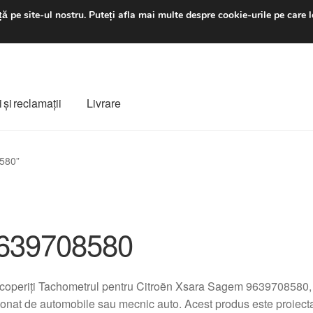
luni-vineri 9 a.m. - 4 p
ă pe site-ul nostru.
Puteți afla mai multe despre cookie-urile pe care l
 şi reclamații
Livrare
ș
Despre noi
Finalizare comandă
Livrare
Livrare în toată lumea
8580”
e
Procedura de reclamație
Termeni si conditii
639708580
operiți Tachometrul pentru Citroën Xsara Sagem 9639708580, 
onat de automobile sau mecnic auto. Acest produs este proiecta