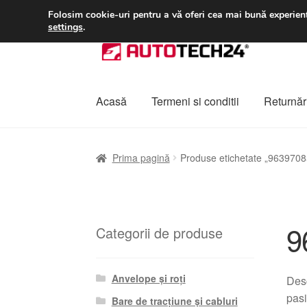
LIVRARE de la 33 lei
Folosim cookie-uri pentru a vă oferi cea mai bună experienț
settings
.
Sari
Sari
la
la
navigare
conținut
Acasă
Termeni si conditii
Returnări
Prima pagină
A lua legatura
Contul meu
Co
Prima pagină
Produse etichetate „963970
Plângere
Plățile
Politică de confidențialitat
9
Categorii de produse
Anvelope și roți
Desc
pasi
Bare de tracțiune și cabluri