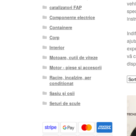
vehi
catalizatori FAP
spec
Componente electrice
inst
Containere
Indi
Corp
ajut
Interior
expe
vă c
Motoare, cutii de viteze
disp
Motor - piese si accesorii
Racire, incalzire, aer
conditionat
Șasiu și osii
Seturi de scule