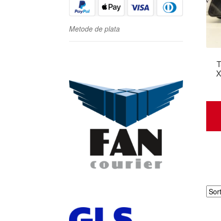
Metode de plata
T
X