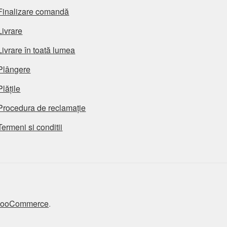
Finalizare comandă
Livrare
Livrare în toată lumea
Plângere
Plățile
Procedura de reclamație
Termeni si conditii
 WooCommerce
.