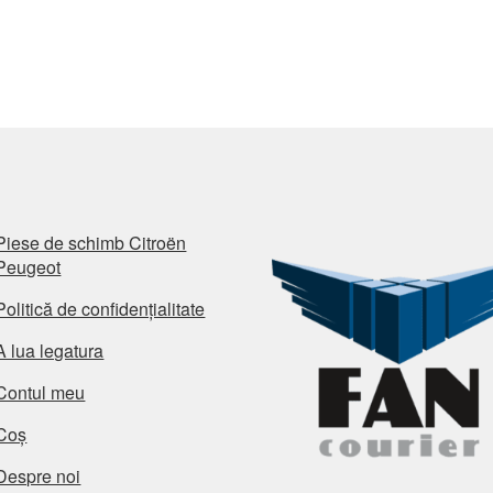
Piese de schimb Citroën
Peugeot
Politică de confidențialitate
A lua legatura
Contul meu
Coș
Despre noi