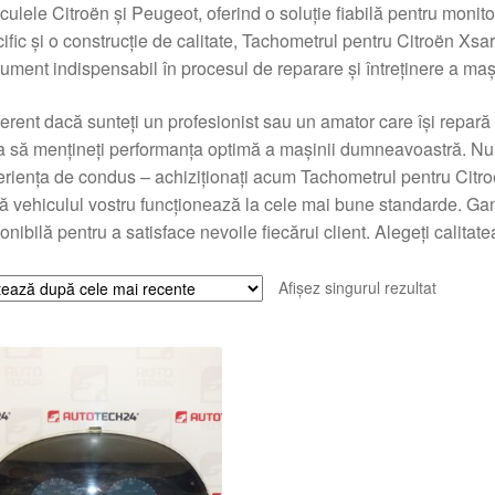
culele Citroën și Peugeot, oferind o soluție fiabilă pentru monit
ific și o construcție de calitate, Tachometrul pentru Citroën 
rument indispensabil în procesul de reparare și întreținere a mași
ferent dacă sunteți un profesionist sau un amator care își repară
a să mențineți performanța optimă a mașinii dumneavoastră. Nu l
riența de condus – achiziționați acum Tachometrul pentru Cit
ă vehiculul vostru funcționează la cele mai bune standarde. Ga
onibilă pentru a satisface nevoile fiecărui client. Alegeți calitatea 
Afișez singurul rezultat