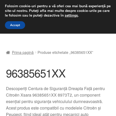
LIVRARE de la 33 lei
Folosim cookie-uri pentru a vă oferi cea mai bună experiență pe
site-ul nostru.
Puteți afla mai multe despre cookie-urile pe care
luni-vineri 9 a.m. - 4 p.m.
031 229 6816
le folosim sau le puteți dezactiva în
settings
.
Sari
Sari
Accept
Meniu
la
la
navigare
conținut
Prima pagină
Prima pagină
Produse etichetate „96385651XX”
A lua legatura
96385651XX
Contul meu
Coș
Descoperiți Centura de Siguranță Dreapta Față pentru
Citroën Xsara 96385651XX 8973T2, un component
Despre noi
esențial pentru siguranța vehiculului dumneavoastră.
Acest produs este compatibil cu modelele Citroën și
Finalizare comandă
Peugeot, fiind ideal atât pentru mecanici auto