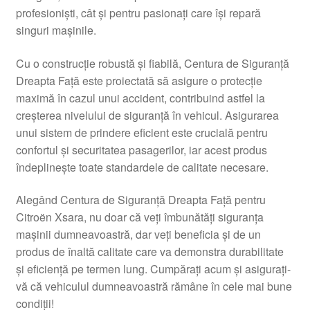
profesioniști, cât și pentru pasionați care își repară
Livrare
singuri mașinile.
Livrare în toată lumea
Cu o construcție robustă și fiabilă, Centura de Siguranță
Dreapta Față este proiectată să asigure o protecție
Plângere
maximă în cazul unui accident, contribuind astfel la
creșterea nivelului de siguranță în vehicul. Asigurarea
unui sistem de prindere eficient este crucială pentru
Plățile
confortul și securitatea pasagerilor, iar acest produs
îndeplinește toate standardele de calitate necesare.
Politică de confidențialitate
Alegând Centura de Siguranță Dreapta Față pentru
Procedura de reclamație
Citroën Xsara, nu doar că veți îmbunătăți siguranța
mașinii dumneavoastră, dar veți beneficia și de un
Termeni si conditii
produs de înaltă calitate care va demonstra durabilitate
și eficiență pe termen lung. Cumpărați acum și asigurați-
vă că vehiculul dumneavoastră rămâne în cele mai bune
condiții!