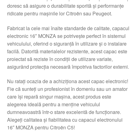
doresc să asigure o durabilitate sporită și performanțe
Livrare
ridicate pentru mașinile lor Citroën sau Peugeot.
Livrare în toată lumea
Fabricat la cele mai înalte standarde de calitate, capacul
electronic 16″ MONZA se potrivește perfect în sistemul
Plângere
vehiculului, oferind o siguranță în utilizare și o instalare
facilă. Datorită materialelor rezistente, acest capac este
proiectat să reziste în condiții de utilizare variate,
Plățile
asigurând protecția necesară împotriva factorilor externi.
Politică de confidențialitate
Nu ratați ocazia de a achiziționa acest capac electronic!
Fie că sunteți un profesionist în domeniu sau un amator
Procedura de reclamație
care își repară singur mașina, acest produs este
alegerea ideală pentru a menține vehiculul
Termeni si conditii
dumneavoastră într-o stare excelentă de funcționare.
Alegeți calitatea și fiabilitatea cu capacul electronului
16″ MONZA pentru Citroën C5!