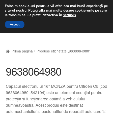
LIVRARE de la 33 lei
Folosim cookie-uri pentru a vă oferi cea mai bună experiență pe
site-ul nostru.
Puteți afla mai multe despre cookie-urile pe care
luni-vineri 9 a.m. - 4 p.m.
031 229 6816
le folosim sau le puteți dezactiva în
settings
.
Sari
Sari
Accept
Meniu
la
la
navigare
conținut
Prima pagină
Prima pagină
Produse etichetate „9638064980”
A lua legatura
9638064980
Contul meu
Coș
Capacul electronului 16″ MONZA pentru Citroën C5 (cod
9638064980, 542104) este un element esențial pentru
Despre noi
protecția și funcționarea optimă a vehiculului
dumneavoastră. Acest produs este destinat
Finalizare comandă
automechanicilor și pasionaților de reparații auto care își