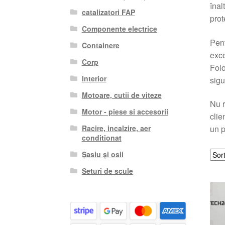
înal
catalizatori FAP
prot
Componente electrice
Pent
Containere
exce
Corp
Folo
Interior
sigu
Motoare, cutii de viteze
Nu r
Motor - piese si accesorii
clie
Racire, incalzire, aer
un p
conditionat
Șasiu și osii
Seturi de scule