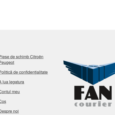
Piese de schimb Citroën
Peugeot
Politică de confidențialitate
A lua legatura
Contul meu
Coș
Despre noi