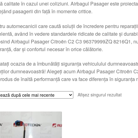
tă calitate în cazul unei coliziuni. Airbagul Pasager este proiectat
ejând pasagerii din față în momente critice.
ru automecanicii care caută soluții de încredere pentru reparații
lentă, având în vedere standardele ridicate de calitate și durabil
sind Airbagul Pasager Citroën C2 C3 96379999ZQ 8216Q1, nu d
ranță, dar și confortul necesar în orice călătorie.
atați ocazia de a îmbunătăți siguranța vehiculului dumneavoastră
nților dumneavoastră! Alegeți acum Airbagul Pasager Citroën 
rodus de înaltă performanță care va face diferența în siguranța r
Afișez singurul rezultat