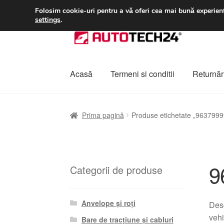
LIVRARE de la 33 lei
Folosim cookie-uri pentru a vă oferi cea mai bună experienț
settings
.
Sari
Sari
la
la
navigare
conținut
Acasă
Termeni si conditii
Returnări
Prima pagină
A lua legatura
Contul meu
Co
Prima pagină
Produse etichetate „963799
Plângere
Plățile
Politică de confidențialitat
9
Categorii de produse
Anvelope și roți
Des
vehi
Bare de tracțiune și cabluri