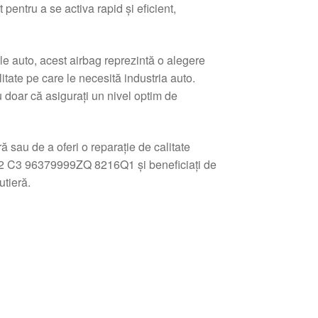
 pentru a se activa rapid și eficient,
le auto, acest airbag reprezintă o alegere
itate pe care le necesită industria auto.
oar că asigurați un nivel optim de
 sau de a oferi o reparație de calitate
C2 C3 96379999ZQ 8216Q1 și beneficiați de
utieră.