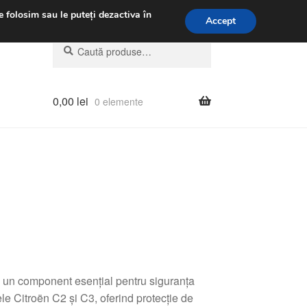
.m.
031 229 6816
e folosim sau le puteți dezactiva în
Accept
Caută
Caută
după:
0,00
lei
0 elemente
un component esențial pentru siguranța
e Citroën C2 și C3, oferind protecție de