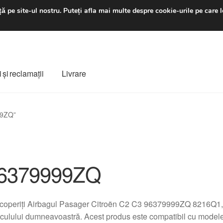
luni-vineri 9 a.m. - 4 p
ă pe site-ul nostru.
Puteți afla mai multe despre cookie-urile pe care l
 şi reclamații
Livrare
ș
Despre noi
Finalizare comandă
Livrare
Livrare în toată lumea
99ZQ”
e
Procedura de reclamație
Termeni si conditii
6379999ZQ
coperiți Airbagul Pasager Citroën C2 C3 96379999ZQ 8216Q1, 
culului dumneavoastră. Acest produs este compatibil cu modelel