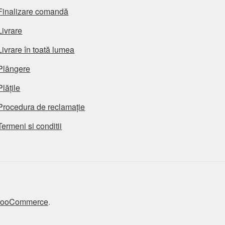
Finalizare comandă
Livrare
Livrare în toată lumea
Plângere
Plățile
Procedura de reclamație
Termeni si conditii
 WooCommerce
.