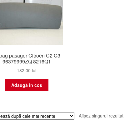
rbag pasager Citroën C2 C3
96379999ZQ 8216Q1
182,00
lei
Adaugă în coș
Afișez singurul rezultat