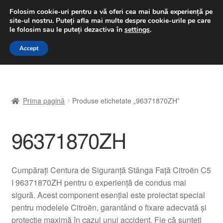
LIVRARE de la 33 lei
Folosim cookie-uri pentru a vă oferi cea mai bună experiență pe
site-ul nostru.
Puteți afla mai multe despre cookie-urile pe care
luni-vineri 9 a.m. - 4 p.m.
031 229 6816
le folosim sau le puteți dezactiva în
settings
.
Sari
Sari
Accept
Meniu
la
la
navigare
conținut
Prima pagină
Prima pagină
Produse etichetate „96371870ZH”
A lua legatura
96371870ZH
Contul meu
Coș
Cumpărați Centura de Siguranță Stânga Față Citroën C5
I 96371870ZH pentru o experiență de condus mai
Despre noi
sigură. Acest component esențial este proiectat special
pentru modelele Citroën, garantând o fixare adecvată și
Finalizare comandă
protecție maximă în cazul unui accident. Fie că sunteți