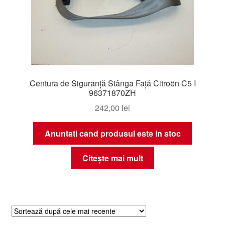
Centura de Siguranță Stânga Față Citroën C5 I
96371870ZH
242,00
lei
Anuntati cand produsul este in stoc
Citește mai mult