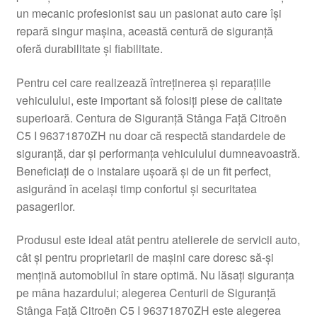
un mecanic profesionist sau un pasionat auto care își
Livrare
repară singur mașina, această centură de siguranță
oferă durabilitate și fiabilitate.
Livrare în toată lumea
Pentru cei care realizează întreținerea și reparațiile
Plângere
vehiculului, este important să folosiți piese de calitate
superioară. Centura de Siguranță Stânga Față Citroën
C5 I 96371870ZH nu doar că respectă standardele de
Plățile
siguranță, dar și performanța vehiculului dumneavoastră.
Beneficiați de o instalare ușoară și de un fit perfect,
Politică de confidențialitate
asigurând în același timp confortul și securitatea
pasagerilor.
Procedura de reclamație
Produsul este ideal atât pentru atelierele de servicii auto,
Termeni si conditii
cât și pentru proprietarii de mașini care doresc să-și
mențină automobilul în stare optimă. Nu lăsați siguranța
pe mâna hazardului; alegerea Centurii de Siguranță
Stânga Față Citroën C5 I 96371870ZH este alegerea