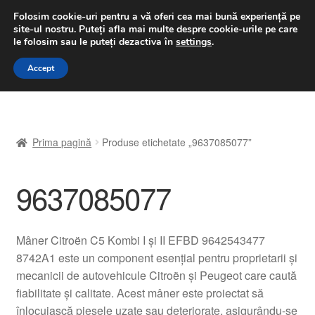
LIVRARE de la 33 lei
Folosim cookie-uri pentru a vă oferi cea mai bună experiență pe
site-ul nostru.
Puteți afla mai multe despre cookie-urile pe care
luni-vineri 9 a.m. - 4 p.m.
031 229 6816
le folosim sau le puteți dezactiva în
settings
.
Sari
Sari
Accept
Meniu
la
la
navigare
conținut
Prima pagină
Prima pagină
Produse etichetate „9637085077”
A lua legatura
9637085077
Contul meu
Coș
Mâner Citroën C5 Kombi I și II EFBD 9642543477
8742A1 este un component esențial pentru proprietarii și
Despre noi
mecanicii de autovehicule Citroën și Peugeot care caută
fiabilitate și calitate. Acest mâner este proiectat să
Finalizare comandă
înlocuiască piesele uzate sau deteriorate, asigurându-se