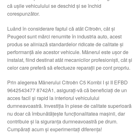
că ușile vehiculului se deschid și se închid
Livrare
corespunzător.
Livrare în toată lumea
Luând în considerare faptul că atât Citroën, cât și
Peugeot sunt mărci renumite în industria auto, acest
Plângere
produs se aliniază standardelor ridicate de calitate și
performanță ale acestor vehicule. Mânerul este ușor de
instalat, fiind destinat atât mecanicilor profesioniști, cât și
Plățile
celor care preferă să efectueze reparații pe cont propriu.
Politică de confidențialitate
Prin alegerea Mânerului Citroën C5 Kombi I și II EFBD
9642543477 8742A1, asigurați-vă că beneficiați de un
Procedura de reclamație
acces facil și rapid la interiorul vehiculului
dumneavoastră. Investiția în piese de calitate superioară
Termeni si conditii
nu doar că îmbunătățește funcționalitatea mașinii, dar
contribuie și la siguranța dumneavoastră pe drum.
Cumpărați acum și experimentați diferența!