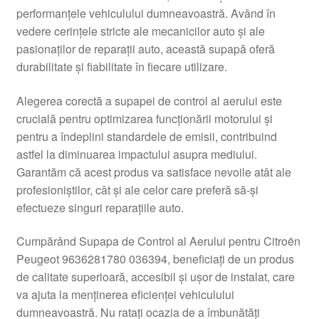
performanțele vehiculului dumneavoastră. Având în
Livrare
vedere cerințele stricte ale mecanicilor auto și ale
pasionaților de reparații auto, această supapă oferă
Livrare în toată lumea
durabilitate și fiabilitate în fiecare utilizare.
Plângere
Alegerea corectă a supapei de control al aerului este
crucială pentru optimizarea funcționării motorului și
pentru a îndeplini standardele de emisii, contribuind
Plățile
astfel la diminuarea impactului asupra mediului.
Garantăm că acest produs va satisface nevoile atât ale
Politică de confidențialitate
profesioniștilor, cât și ale celor care preferă să-și
efectueze singuri reparațiile auto.
Procedura de reclamație
Cumpărând Supapa de Control al Aerului pentru Citroën
Termeni si conditii
Peugeot 9636281780 036394, beneficiați de un produs
de calitate superioară, accesibil și ușor de instalat, care
va ajuta la menținerea eficienței vehiculului
dumneavoastră. Nu ratați ocazia de a îmbunătăți