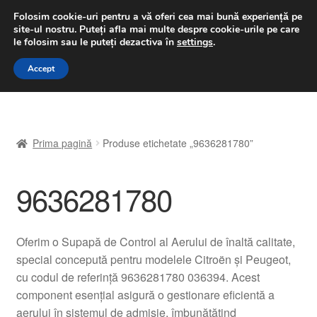
LIVRARE de la 33 lei
Folosim cookie-uri pentru a vă oferi cea mai bună experiență pe
site-ul nostru.
Puteți afla mai multe despre cookie-urile pe care
luni-vineri 9 a.m. - 4 p.m.
031 229 6816
le folosim sau le puteți dezactiva în
settings
.
Sari
Sari
Accept
Meniu
la
la
navigare
conținut
Prima pagină
Prima pagină
Produse etichetate „9636281780”
A lua legatura
9636281780
Contul meu
Coș
Oferim o Supapă de Control al Aerului de înaltă calitate,
special concepută pentru modelele Citroën și Peugeot,
Despre noi
cu codul de referință 9636281780 036394. Acest
component esențial asigură o gestionare eficientă a
Finalizare comandă
aerului în sistemul de admisie, îmbunătățind