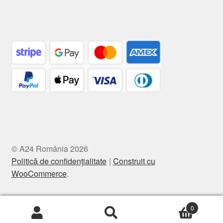
© A24 România 2026
Politică de confidențialitate
Construit cu
WooCommerce
.
0
Caută
Caută