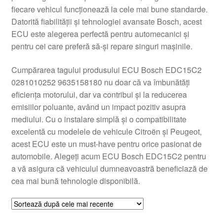
fiecare vehicul funcționează la cele mai bune standarde.
Livrare
Datorită fiabilității și tehnologiei avansate Bosch, acest
ECU este alegerea perfectă pentru automecanici și
Livrare în toată lumea
pentru cei care preferă să-și repare singuri mașinile.
Plângere
Cumpărarea tagului produsului ECU Bosch EDC15C2
0281010252 9635158180 nu doar că va îmbunătăți
eficiența motorului, dar va contribui și la reducerea
Plățile
emisiilor poluante, având un impact pozitiv asupra
mediului. Cu o instalare simplă și o compatibilitate
Politică de confidențialitate
excelentă cu modelele de vehicule Citroën și Peugeot,
acest ECU este un must-have pentru orice pasionat de
Procedura de reclamație
automobile. Alegeți acum ECU Bosch EDC15C2 pentru
a vă asigura că vehiculul dumneavoastră beneficiază de
Termeni si conditii
cea mai bună tehnologie disponibilă.