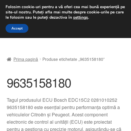
LIVRARE de la 33 lei
Folosim cookie-uri pentru a vă oferi cea mai bună experiență pe
site-ul nostru.
Puteți afla mai multe despre cookie-urile pe care
luni-vineri 9 a.m. - 4 p.m.
031 229 6816
le folosim sau le puteți dezactiva în
settings
.
Sari
Sari
Accept
Meniu
la
la
navigare
conținut
Prima pagină
Prima pagină
Produse etichetate „9635158180”
A lua legatura
9635158180
Contul meu
Coș
Tagul produsului ECU Bosch EDC15C2 0281010252
9635158180 este esențial pentru performanța optimă a
Despre noi
vehiculelor Citroën și Peugeot. Acest component
electronic de control al unității (ECU) este proiectat
Finalizare comandă
pentru a gestiona cu precizie motorul, asigurându-se că