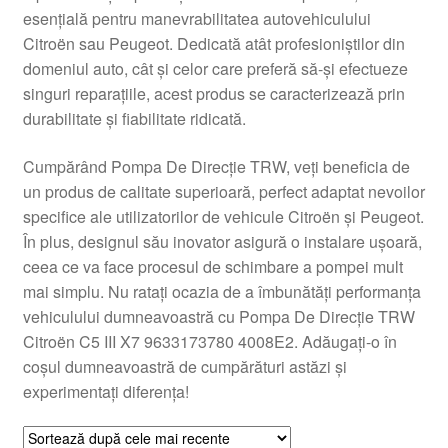
esențială pentru manevrabilitatea autovehiculului
Livrare
Citroën sau Peugeot. Dedicată atât profesioniștilor din
domeniul auto, cât și celor care preferă să-și efectueze
Livrare în toată lumea
singuri reparațiile, acest produs se caracterizează prin
durabilitate și fiabilitate ridicată.
Plângere
Cumpărând Pompa De Direcție TRW, veți beneficia de
un produs de calitate superioară, perfect adaptat nevoilor
Plățile
specifice ale utilizatorilor de vehicule Citroën și Peugeot.
În plus, designul său inovator asigură o instalare ușoară,
Politică de confidențialitate
ceea ce va face procesul de schimbare a pompei mult
mai simplu. Nu ratați ocazia de a îmbunătăți performanța
Procedura de reclamație
vehiculului dumneavoastră cu Pompa De Direcție TRW
Citroën C5 III X7 9633173780 4008E2. Adăugați-o în
Termeni si conditii
coșul dumneavoastră de cumpărături astăzi și
experimentați diferența!