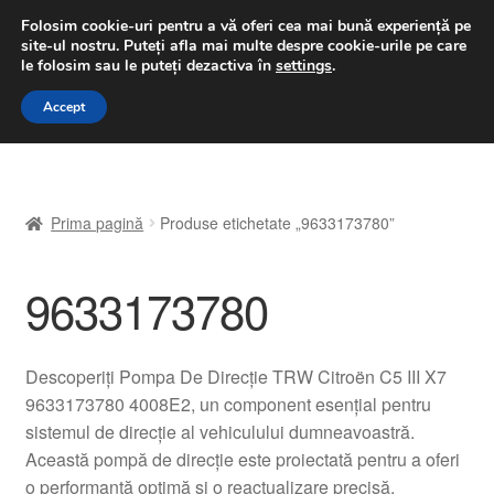
LIVRARE de la 33 lei
Folosim cookie-uri pentru a vă oferi cea mai bună experiență pe
site-ul nostru.
Puteți afla mai multe despre cookie-urile pe care
luni-vineri 9 a.m. - 4 p.m.
031 229 6816
le folosim sau le puteți dezactiva în
settings
.
Sari
Sari
Accept
Meniu
la
la
navigare
conținut
Prima pagină
Prima pagină
Produse etichetate „9633173780”
A lua legatura
9633173780
Contul meu
Coș
Descoperiți Pompa De Direcție TRW Citroën C5 III X7
9633173780 4008E2, un component esențial pentru
Despre noi
sistemul de direcție al vehiculului dumneavoastră.
Această pompă de direcție este proiectată pentru a oferi
Finalizare comandă
o performanță optimă și o reactualizare precisă,