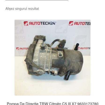
Afișez singurul rezultat
Pompa De Direcție TRW Citroën C5 III X7 9633173780