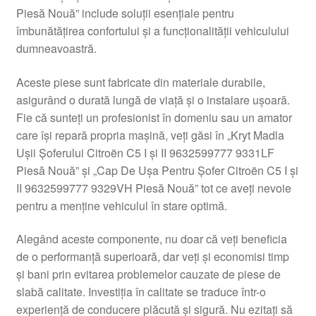
Piesă Nouă” include soluții esențiale pentru
Livrare
îmbunătățirea confortului și a funcționalității vehiculului
dumneavoastră.
Livrare în toată lumea
Aceste piese sunt fabricate din materiale durabile,
Plângere
asigurând o durată lungă de viață și o instalare ușoară.
Fie că sunteți un profesionist în domeniu sau un amator
care își repară propria mașină, veți găsi în „Kryt Madla
Plățile
Ușii Șoferului Citroën C5 I și II 9632599777 9331LF
Piesă Nouă” și „Cap De Ușa Pentru Șofer Citroën C5 I și
Politică de confidențialitate
II 9632599777 9329VH Piesă Nouă” tot ce aveți nevoie
pentru a menține vehiculul în stare optimă.
Procedura de reclamație
Alegând aceste componente, nu doar că veți beneficia
Termeni si conditii
de o performanță superioară, dar veți și economisi timp
și bani prin evitarea problemelor cauzate de piese de
slabă calitate. Investiția în calitate se traduce într-o
experiență de conducere plăcută și sigură. Nu ezitați să