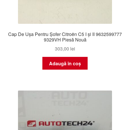
Cap De Ușa Pentru Șofer Citroën C5 I și II 9632599777
9329VH Piesă Nouă
303,00
lei
Adaugă în coș