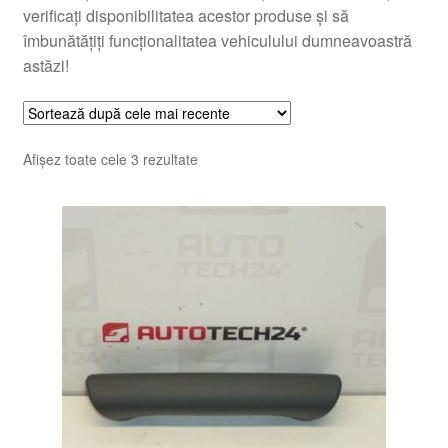
verificați disponibilitatea acestor produse și să
îmbunătățiți funcționalitatea vehiculului dumneavoastră
astăzi!
Sortat
Afișez toate cele 3 rezultate
după
cele
mai
recente