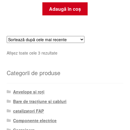
Adaugă în coș
Sortat
Afișez toate cele 3 rezultate
după
cele
Categorii de produse
mai
recente
Anvelope și roți
Bare de tracțiune și cabluri
catalizatori FAP
Componente electrice