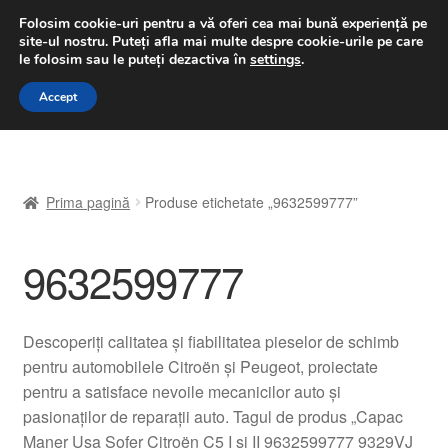
LIVRARE de la 33 lei
Folosim cookie-uri pentru a vă oferi cea mai bună experiență pe
site-ul nostru.
Puteți afla mai multe despre cookie-urile pe care
luni-vineri 9 a.m. - 4 p.m.
031 229 6816
le folosim sau le puteți dezactiva în
settings
.
Sari
Sari
Accept
Meniu
la
la
navigare
conținut
Prima pagină
Prima pagină
Produse etichetate „9632599777”
A lua legatura
9632599777
Contul meu
Coș
Descoperiți calitatea și fiabilitatea pieselor de schimb
pentru automobilele Citroën și Peugeot, proiectate
Despre noi
pentru a satisface nevoile mecanicilor auto și
pasionaților de reparații auto. Tagul de produs „Capac
Finalizare comandă
Maner Ușa Șofer Citroën C5 I și II 9632599777 9329VJ