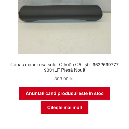
Capac mâner ușă șofer Citroën C5 I și II 9632599777
9331LF Piesă Nouă
303,00
lei
Anuntati cand produsul este in stoc
Citește mai mult