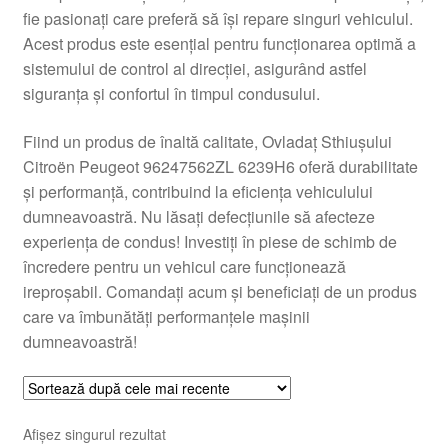
fie pasionați care preferă să își repare singuri vehiculul.
Livrare
Acest produs este esențial pentru funcționarea optimă a
sistemului de control al direcției, asigurând astfel
Livrare în toată lumea
siguranța și confortul în timpul condusului.
Plângere
Fiind un produs de înaltă calitate, Ovladaț Sthiușului
Citroën Peugeot 96247562ZL 6239H6 oferă durabilitate
și performanță, contribuind la eficiența vehiculului
Plățile
dumneavoastră. Nu lăsați defecțiunile să afecteze
experiența de condus! Investiți în piese de schimb de
Politică de confidențialitate
încredere pentru un vehicul care funcționează
ireproșabil. Comandați acum și beneficiați de un produs
Procedura de reclamație
care va îmbunătăți performanțele mașinii
dumneavoastră!
Termeni si conditii
Afișez singurul rezultat