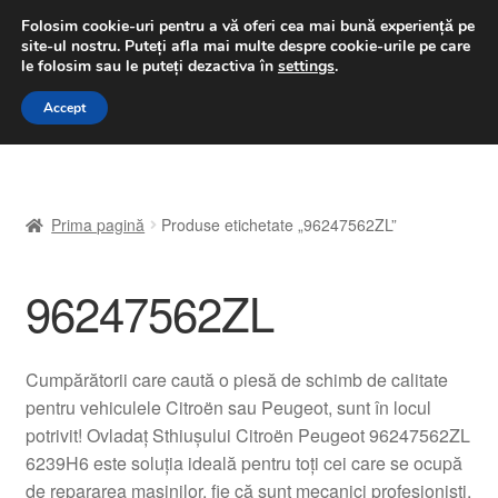
LIVRARE de la 33 lei
Folosim cookie-uri pentru a vă oferi cea mai bună experiență pe
site-ul nostru.
Puteți afla mai multe despre cookie-urile pe care
luni-vineri 9 a.m. - 4 p.m.
031 229 6816
le folosim sau le puteți dezactiva în
settings
.
Sari
Sari
Accept
Meniu
la
la
navigare
conținut
Prima pagină
Prima pagină
Produse etichetate „96247562ZL”
A lua legatura
96247562ZL
Contul meu
Coș
Cumpărătorii care caută o piesă de schimb de calitate
pentru vehiculele Citroën sau Peugeot, sunt în locul
Despre noi
potrivit! Ovladaț Sthiușului Citroën Peugeot 96247562ZL
6239H6 este soluția ideală pentru toți cei care se ocupă
Finalizare comandă
de repararea mașinilor, fie că sunt mecanici profesioniști,