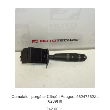
Comutator ștergător Citroën Peugeot 96247562ZL
6239H6
242,00
lei