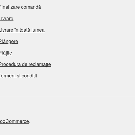
Finalizare comandă
Livrare
Livrare în toată lumea
Plângere
Plățile
Procedura de reclamație
Termeni si conditii
 WooCommerce
.