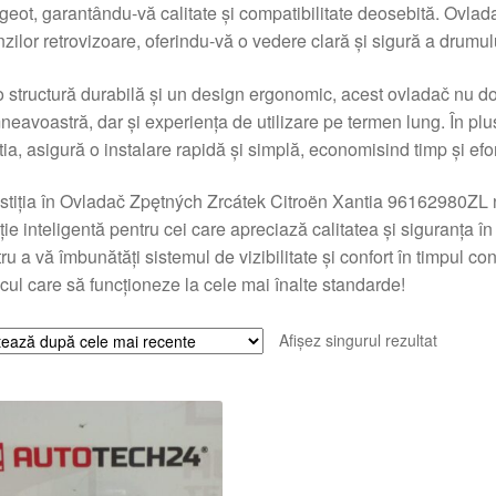
eot, garantându-vă calitate și compatibilitate deosebită. Ovlad
nzilor retrovizoare, oferindu-vă o vedere clară și sigură a drumul
 structură durabilă și un design ergonomic, acest ovladač nu do
eavoastră, dar și experiența de utilizare pe termen lung. În plus
ia, asigură o instalare rapidă și simplă, economisind timp și efor
stiția în Ovladač Zpętných Zrcátek Citroën Xantia 96162980ZL nu
ție inteligentă pentru cei care apreciază calitatea și siguranța în
ru a vă îmbunătăți sistemul de vizibilitate și confort în timpul c
cul care să funcționeze la cele mai înalte standarde!
Afișez singurul rezultat