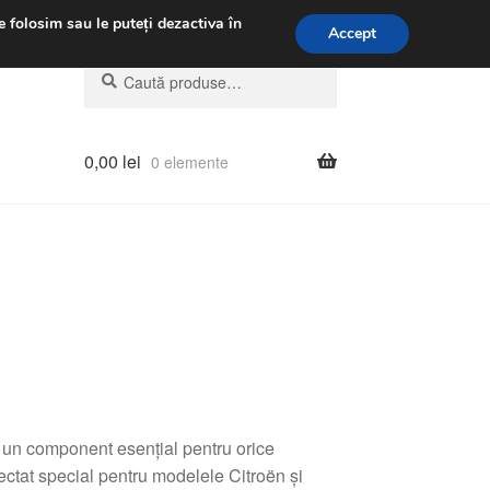
.m.
031 229 6816
e folosim sau le puteți dezactiva în
Accept
Caută
Caută
după:
0,00
lei
0 elemente
 un component esențial pentru orice
ectat special pentru modelele Citroën și