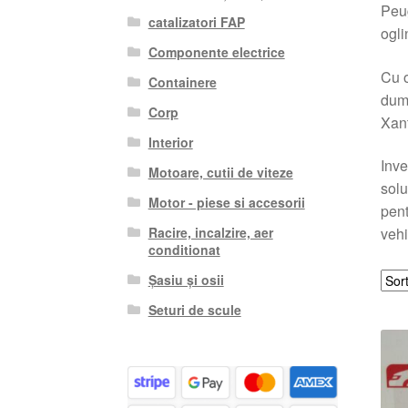
Peug
catalizatori FAP
ogli
Componente electrice
Cu o
Containere
dumn
Corp
Xant
Interior
Inve
Motoare, cutii de viteze
solu
Motor - piese si accesorii
pent
Racire, incalzire, aer
vehi
conditionat
Șasiu și osii
Seturi de scule