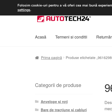
LIVRARE de la 33 lei
Folosim cookie-uri pentru a vă oferi cea mai bună experienț
settings
.
Sari
Sari
la
la
navigare
conținut
Acasă
Termeni si conditii
Returnări
Prima pagină
A lua legatura
Contul meu
Co
Prima pagină
Produse etichetate „9616298
Plângere
Plățile
Politică de confidențialitat
9
Categorii de produse
Anvelope și roți
Desc
meca
Bare de tracțiune și cabluri