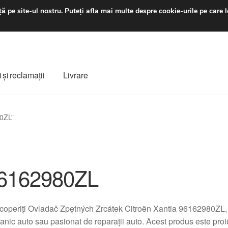
luni-vineri 9 a.m. - 4 p
ă pe site-ul nostru.
Puteți afla mai multe despre cookie-urile pe care l
 şi reclamații
Livrare
ș
Despre noi
Finalizare comandă
Livrare
Livrare în toată lumea
0ZL”
e
Procedura de reclamație
Termeni si conditii
6162980ZL
operiți Ovladač Zpętných Zrcátek Citroën Xantia 96162980ZL,
nic auto sau pasionat de reparații auto. Acest produs este proi