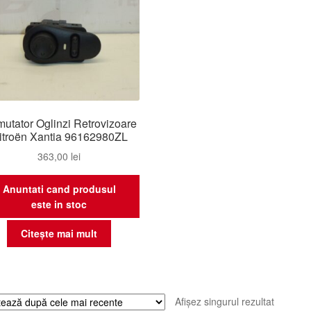
utator Oglinzi Retrovizoare
itroën Xantia 96162980ZL
363,00
lei
Anuntati cand produsul
este in stoc
Citește mai mult
Afișez singurul rezultat