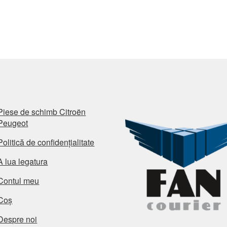
Piese de schimb Citroën
Peugeot
Politică de confidențialitate
A lua legatura
Contul meu
Coș
Despre noi