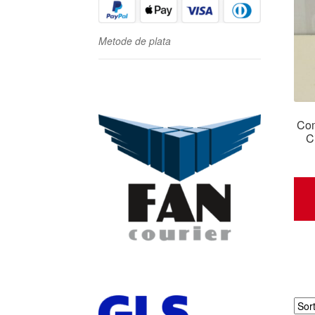
Metode de plata
Com
C