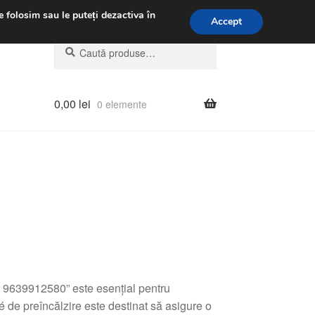
.m.
031 229 6816
e folosim sau le puteți dezactiva în
Accept
Caută
Caută
după:
0,00
lei
0 elemente
9639912580” este esențial pentru
é de preîncălzire este destinat să asigure o