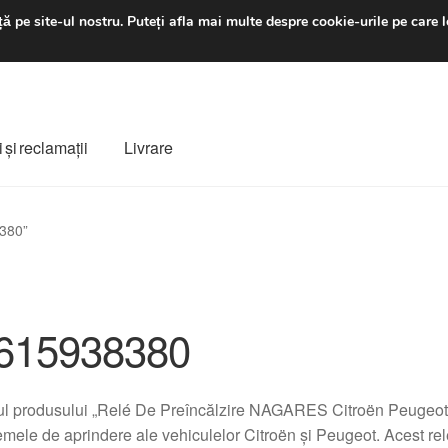
luni-vineri 9 a.m. - 4 p
ă pe site-ul nostru.
Puteți afla mai multe despre cookie-urile pe care l
 şi reclamații
Livrare
ș
Despre noi
Finalizare comandă
Livrare
Livrare în toată lumea
8380”
e
Procedura de reclamație
Termeni si conditii
615938380
l produsului „Relé De Preîncălzire NAGARES Citroën Peugeot 
emele de aprindere ale vehiculelor Citroën și Peugeot. Acest rel