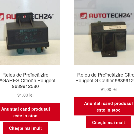
rec
Releu de Preîncălzire
Releu de Preîncălzire Citr
AGARES Citroën Peugeot
Peugeot G.Cartier 963991
9639912580
91,00
lei
91,00
lei
Anuntati cand produsul
Anuntati cand produsul
este in stoc
este in stoc
Citește mai mult
Citește mai mult