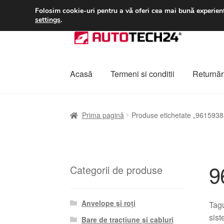
LIVRARE de la 33 lei
Folosim cookie-uri pentru a vă oferi cea mai bună experienț
settings
.
Sari
Sari
la
la
navigare
conținut
Acasă
Termeni si conditii
Returnări
Prima pagină
A lua legatura
Contul meu
Co
Prima pagină
Produse etichetate „961593
Plângere
Plățile
Politică de confidențialitat
9
Categorii de produse
Anvelope și roți
Tagu
sist
Bare de tracțiune și cabluri