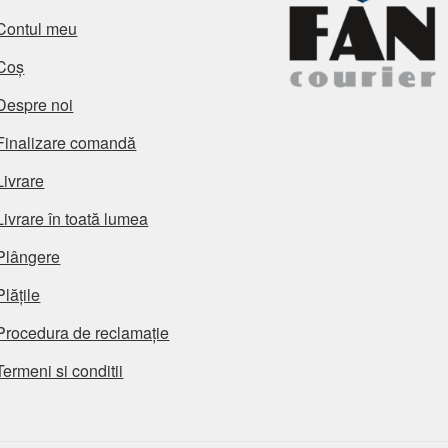
Contul meu
Coș
Despre noi
Finalizare comandă
Livrare
Livrare în toată lumea
Plângere
Plățile
Procedura de reclamație
Termeni si conditii