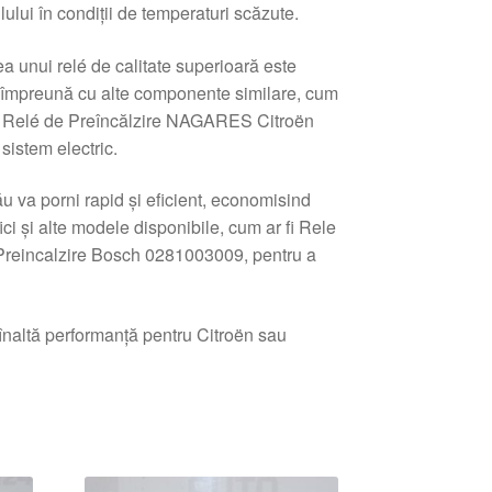
ului în condiții de temperaturi scăzute.
a unui relé de calitate superioară este
s, împreună cu alte componente similare, cum
 Relé de Preîncălzire NAGARES Citroën
sistem electric.
ău va porni rapid și eficient, economisind
ici și alte modele disponibile, cum ar fi Rele
Preincalzire Bosch 0281003009, pentru a
e înaltă performanță pentru Citroën sau
tat
pă
e
i