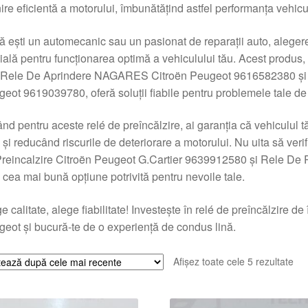
ire eficientă a motorului, îmbunătățind astfel performanța vehicul
 ești un automecanic sau un pasionat de reparații auto, alegere
ială pentru funcționarea optimă a vehiculului tău. Acest produ
fi Rele De Aprindere NAGARES Citroën Peugeot 9616582380 și
eot 9619039780, oferă soluții fiabile pentru problemele tale de 
nd pentru aceste relé de preîncălzire, ai garanția că vehiculul t
 și reducând riscurile de deteriorare a motorului. Nu uita să verif
reincalzire Citroën Peugeot G.Cartier 9639912580 și Rele De 
 cea mai bună opțiune potrivită pentru nevoile tale.
e calitate, alege fiabilitate! Investește în relé de preîncălzire d
eot și bucură-te de o experiență de condus lină.
Sor
Afișez toate cele 5 rezultate
du
cel
ma