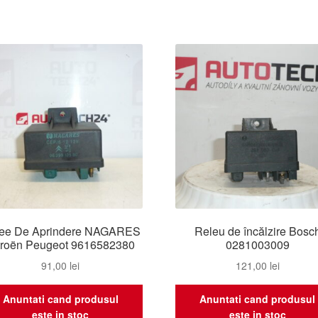
ee De Aprindere NAGARES
Releu de încălzire Bosc
troën Peugeot 9616582380
0281003009
91,00
lei
121,00
lei
Anuntati cand produsul
Anuntati cand produsul
este in stoc
este in stoc