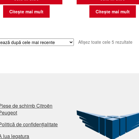
Citește mai mult
Citește mai mult
Sor
Afișez toate cele 5 rezultate
du
cel
ma
rec
Piese de schimb Citroën
Peugeot
Politică de confidențialitate
A lua legatura