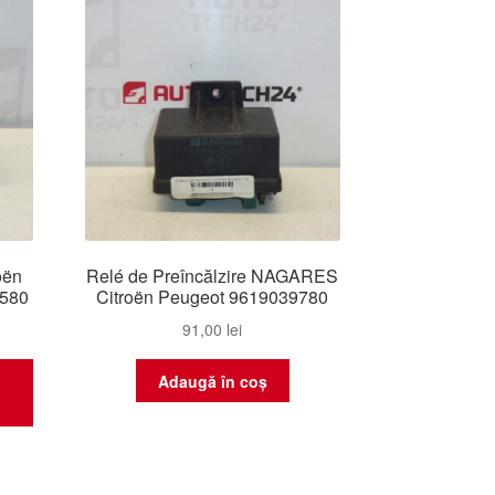
ente
oën
Relé de Preîncălzire NAGARES
2580
Citroën Peugeot 9619039780
91,00
lei
Adaugă în coș