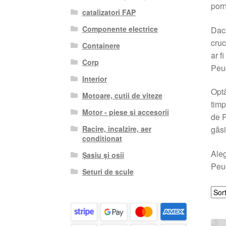
porn
catalizatori FAP
Componente electrice
Dacă
cruc
Containere
ar 
Corp
Peug
Interior
Optâ
Motoare, cutii de viteze
timp
Motor - piese si accesorii
de P
Racire, incalzire, aer
găsi
conditionat
Aleg
Șasiu și osii
Peug
Seturi de scule