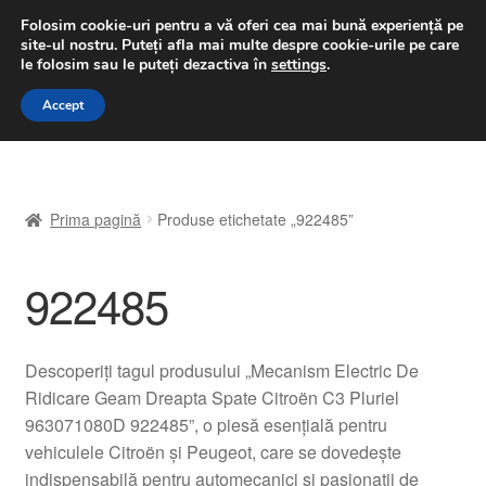
LIVRARE de la 33 lei
Folosim cookie-uri pentru a vă oferi cea mai bună experiență pe
site-ul nostru.
Puteți afla mai multe despre cookie-urile pe care
luni-vineri 9 a.m. - 4 p.m.
031 229 6816
le folosim sau le puteți dezactiva în
settings
.
Sari
Sari
Accept
Meniu
la
la
navigare
conținut
Prima pagină
Prima pagină
Produse etichetate „922485”
A lua legatura
922485
Contul meu
Coș
Descoperiți tagul produsului „Mecanism Electric De
Ridicare Geam Dreapta Spate Citroën C3 Pluriel
Despre noi
963071080D 922485”, o piesă esențială pentru
vehiculele Citroën și Peugeot, care se dovedește
Finalizare comandă
indispensabilă pentru automecanici și pasionații de