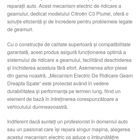
reparații auto. Acest mecanism electric de ridicare a
Livrare
geamului, dedicat modelului Citroën C3 Pluriel, oferă o
soluție eficientă și de încredere pentru problemele legate
Livrare în toată lumea
de geamuri.
Plângere
Cu o construcție de calitate superioară și compatibilitate
garantată, acest produs asigură funcționarea optimă a
sistemului de ridicare a geamului, facilitând deschiderea
Plățile
și închiderea acestuia fără efort. Asemenea altor piese
din gama noastră, „Mecanism Electric De Ridicare Geam
Politică de confidențialitate
Dreapta Spate” este proiectat având în vedere
durabilitatea și performanța pe termen lung, fiind un
Procedura de reclamație
element de bază în întreținerea corespunzătoare a
vehiculului dumneavoastră.
Termeni si conditii
Indiferent dacă sunteți un profesionist în domeniul auto
sau un pasionat care își repara singur mașina, alegerea
acestui mecanism electric va aduce o îmbunătățire