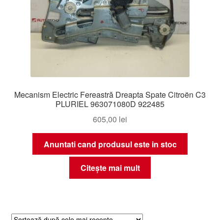
Mecanism Electric Fereastră Dreapta Spate Citroën C3
PLURIEL 963071080D 922485
605,00
lei
Anuntati cand produsul este in stoc
Citește mai mult