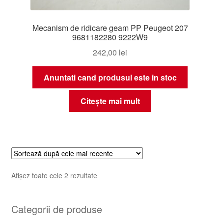
Mecanism de ridicare geam PP Peugeot 207
9681182280 9222W9
242,00
lei
Anuntati cand produsul este in stoc
Citește mai mult
Sortat
Afișez toate cele 2 rezultate
după
cele
Categorii de produse
mai
recente