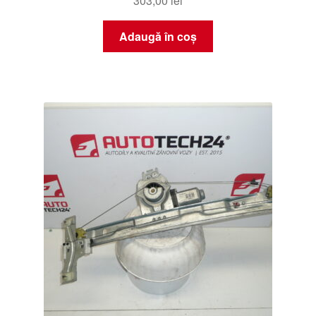
303,00
lei
Adaugă în coș