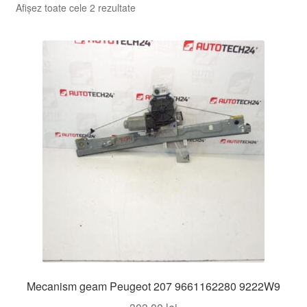
Sortat
Afișez toate cele 2 rezultate
după
cele
mai
recente
Mecanism geam Peugeot 207 9661162280 9222W9