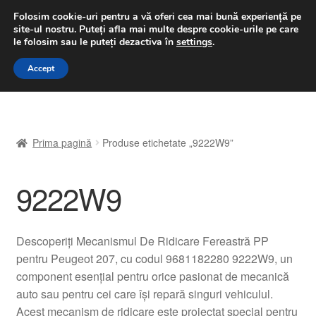
LIVRARE de la 33 lei
Folosim cookie-uri pentru a vă oferi cea mai bună experiență pe
site-ul nostru.
Puteți afla mai multe despre cookie-urile pe care
luni-vineri 9 a.m. - 4 p.m.
031 229 6816
le folosim sau le puteți dezactiva în
settings
.
Sari
Sari
Accept
Meniu
la
la
navigare
conținut
Prima pagină
Prima pagină
Produse etichetate „9222W9”
A lua legatura
9222W9
Contul meu
Coș
Descoperiți Mecanismul De Ridicare Fereastră PP
pentru Peugeot 207, cu codul 9681182280 9222W9, un
Despre noi
component esențial pentru orice pasionat de mecanică
auto sau pentru cei care își repară singuri vehiculul.
Finalizare comandă
Acest mecanism de ridicare este proiectat special pentru