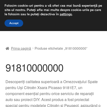
LIVRARE de la 33 lei
Folosim cookie-uri pentru a vă oferi cea mai bună experiență pe
site-ul nostru.
Puteți afla mai multe despre cookie-urile pe care
luni-vineri 9 a.m. - 4 p.m.
031 229 6816
le folosim sau le puteți dezactiva în
settings
.
Sari
Sari
Accept
Meniu
la
la
navigare
conținut
Prima pagină
Prima pagină
Produse etichetate „91810000000”
A lua legatura
91810000000
Contul meu
Coș
Descoperiți calitatea superioară a Omezovațului Spate
pentru Uși Citroën Xsara Picasso 9181E7, un
Despre noi
component esențial pentru orice serviciu de reparații
auto sau proiect DIY. Acest produs a fost proiectat
Finalizare comandă
special pentru modelele Citroën și Peugeot, asigurând o