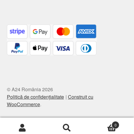
© A24 România 2026
Politică de confidențialitate
Construit cu
WooCommerce
.
0
Caută
Caută