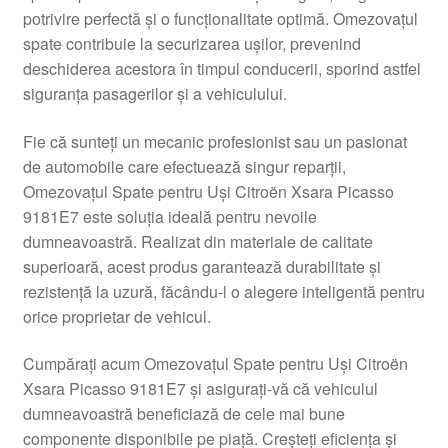
potrivire perfectă și o funcționalitate optimă. Omezovațul
Livrare
spate contribuie la securizarea ușilor, prevenind
deschiderea acestora în timpul conducerii, sporind astfel
Livrare în toată lumea
siguranța pasagerilor și a vehiculului.
Plângere
Fie că sunteți un mecanic profesionist sau un pasionat
de automobile care efectuează singur reparții,
Omezovațul Spate pentru Uși Citroën Xsara Picasso
Plățile
9181E7 este soluția ideală pentru nevoile
dumneavoastră. Realizat din materiale de calitate
Politică de confidențialitate
superioară, acest produs garantează durabilitate și
rezistență la uzură, făcându-l o alegere inteligentă pentru
Procedura de reclamație
orice proprietar de vehicul.
Termeni si conditii
Cumpărați acum Omezovațul Spate pentru Uși Citroën
Xsara Picasso 9181E7 și asigurați-vă că vehiculul
dumneavoastră beneficiază de cele mai bune
componente disponibile pe piață. Creșteți eficiența și