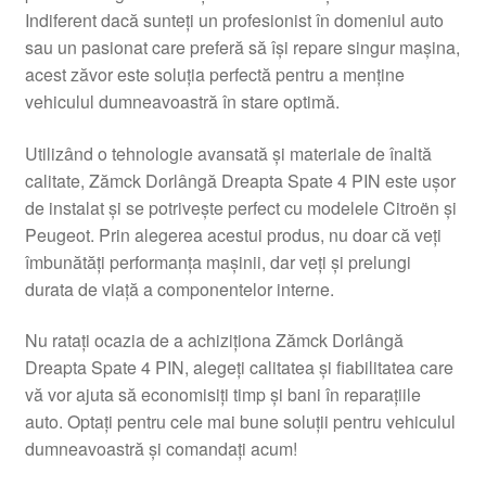
Indiferent dacă sunteți un profesionist în domeniul auto
Livrare
sau un pasionat care preferă să își repare singur mașina,
acest zăvor este soluția perfectă pentru a menține
Livrare în toată lumea
vehiculul dumneavoastră în stare optimă.
Plângere
Utilizând o tehnologie avansată și materiale de înaltă
calitate, Zămck Dorlângă Dreapta Spate 4 PIN este ușor
de instalat și se potrivește perfect cu modelele Citroën și
Plățile
Peugeot. Prin alegerea acestui produs, nu doar că veți
îmbunătăți performanța mașinii, dar veți și prelungi
Politică de confidențialitate
durata de viață a componentelor interne.
Procedura de reclamație
Nu ratați ocazia de a achiziționa Zămck Dorlângă
Dreapta Spate 4 PIN, alegeți calitatea și fiabilitatea care
Termeni si conditii
vă vor ajuta să economisiți timp și bani în reparațiile
auto. Optați pentru cele mai bune soluții pentru vehiculul
dumneavoastră și comandați acum!