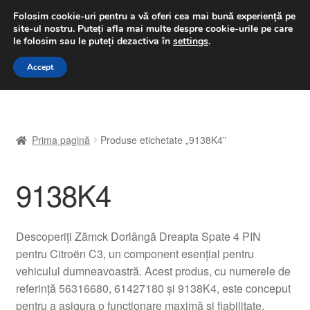
LIVRARE de la 33 lei
Folosim cookie-uri pentru a vă oferi cea mai bună experiență pe
site-ul nostru.
Puteți afla mai multe despre cookie-urile pe care
luni-vineri 9 a.m. - 4 p.m.
031 229 6816
le folosim sau le puteți dezactiva în
settings
.
Sari
Sari
Accept
Meniu
la
la
navigare
conținut
Prima pagină
Prima pagină
Produse etichetate „9138K4”
A lua legatura
9138K4
Contul meu
Coș
Descoperiți Zămck Dorlângă Dreapta Spate 4 PIN
pentru Citroën C3, un component esențial pentru
Despre noi
vehiculul dumneavoastră. Acest produs, cu numerele de
referință 56316680, 61427180 și 9138K4, este conceput
Finalizare comandă
pentru a asigura o funcționare maximă și fiabilitate.