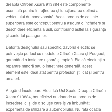
dreapta Citroën Xsara 913884 este componente
Livrare
esențială pentru întreținerea și funcționarea optimă a
vehiculului dumneavoastră. Acest produs de calitate
Livrare în toată lumea
superioară este conceput pentru a asigura o închidere și
deschidere eficientă a ușii, contribuind astfel la siguranța
Plângere
și confortul pasagerilor.
Datorită designului său specific, zăvorul electric se
Plățile
potrivește perfect cu modelele Citroën Xsara și Peugeot,
garantând o instalare ușoară și rapidă. Fie că efectuați o
Politică de confidențialitate
reparare minoră sau o întreținere generală, acest
element este ideal atât pentru profesioniști, cât și pentru
Procedura de reclamație
amatori.
Termeni si conditii
Alegând Încuietoare Electrică Uși Spate Dreapta Citroën
Xsara 913884, beneficiezi nu doar de un produs de
încredere, ci și de o soluție care îți va îmbunătăți
experiența de utilizare a automobilului. Nu rata ocazia