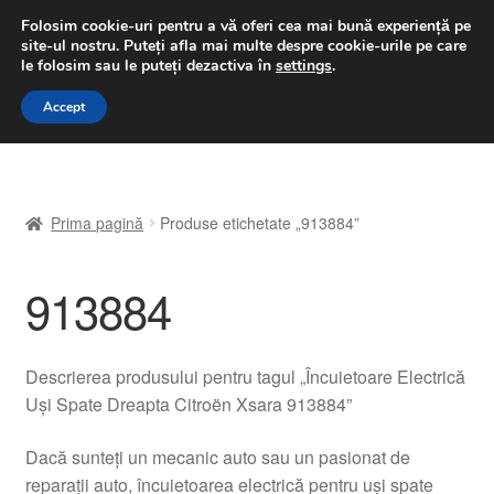
LIVRARE de la 33 lei
Folosim cookie-uri pentru a vă oferi cea mai bună experiență pe
site-ul nostru.
Puteți afla mai multe despre cookie-urile pe care
luni-vineri 9 a.m. - 4 p.m.
031 229 6816
le folosim sau le puteți dezactiva în
settings
.
Sari
Sari
Accept
Meniu
la
la
navigare
conținut
Prima pagină
Prima pagină
Produse etichetate „913884”
A lua legatura
913884
Contul meu
Coș
Descrierea produsului pentru tagul „Încuietoare Electrică
Uși Spate Dreapta Citroën Xsara 913884”
Despre noi
Dacă sunteți un mecanic auto sau un pasionat de
Finalizare comandă
reparații auto, încuietoarea electrică pentru uși spate