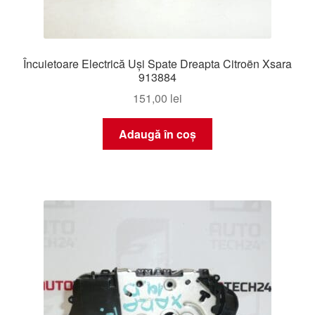
Încuietoare Electrică Uși Spate Dreapta Citroën Xsara
913884
151,00
lei
Adaugă în coș