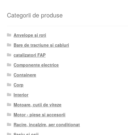
după
cele
Categorii de produse
mai
recente
Anvelope și roți
Bare de tracțiune și cabluri
catalizatori FAP
Componente electrice
Containere
Corp
Interior
Motoare, cutii de viteze
Motor - piese si accesorii
Racire, incalzire, aer conditionat
Șasiu și osii