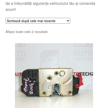
de a îmbunătăți siguranța vehiculului tău și comanda
acum!
Sortat
Afișez toate cele 2 rezultate
după
cele
mai
recente