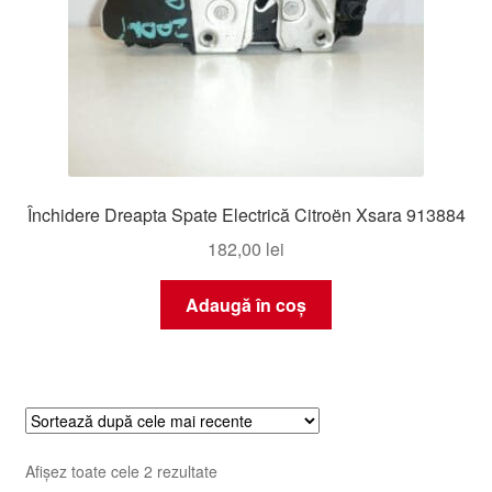
Închidere Dreapta Spate Electrică Citroën Xsara 913884
182,00
lei
Adaugă în coș
Sortat
Afișez toate cele 2 rezultate