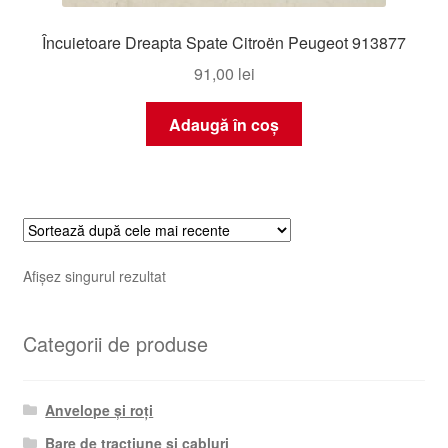
Încuietoare Dreapta Spate Citroën Peugeot 913877
91,00
lei
Adaugă în coș
Afișez singurul rezultat
Categorii de produse
Anvelope și roți
Bare de tracțiune și cabluri