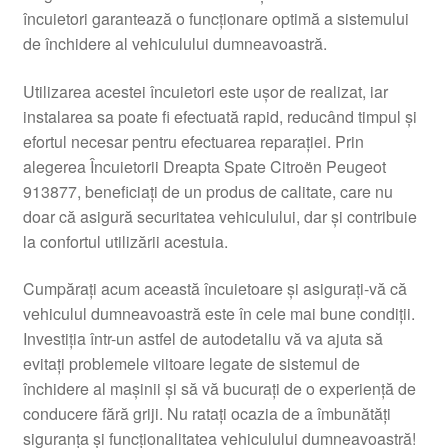
încuietori garantează o funcționare optimă a sistemului
Livrare
de închidere al vehiculului dumneavoastră.
Livrare în toată lumea
Utilizarea acestei încuietori este ușor de realizat, iar
instalarea sa poate fi efectuată rapid, reducând timpul și
Plângere
efortul necesar pentru efectuarea reparației. Prin
alegerea Încuietorii Dreapta Spate Citroën Peugeot
913877, beneficiați de un produs de calitate, care nu
Plățile
doar că asigură securitatea vehiculului, dar și contribuie
la confortul utilizării acestuia.
Politică de confidențialitate
Cumpărați acum această încuietoare și asigurați-vă că
Procedura de reclamație
vehiculul dumneavoastră este în cele mai bune condiții.
Investiția într-un astfel de autodetaliu vă va ajuta să
Termeni si conditii
evitați problemele viitoare legate de sistemul de
închidere al mașinii și să vă bucurați de o experiență de
conducere fără griji. Nu ratați ocazia de a îmbunătăți
siguranța și funcționalitatea vehiculului dumneavoastră!