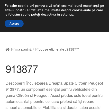
LIVRARE de la 33 lei
Folosim cookie-uri pentru a vă oferi cea mai bună experiență pe
site-ul nostru.
Puteți afla mai multe despre cookie-urile pe care
luni-vineri 9 a.m. - 4 p.m.
031 229 6816
le folosim sau le puteți dezactiva în
settings
.
Sari
Sari
Accept
Meniu
la
la
navigare
conținut
Prima pagină
Prima pagină
Produse etichetate „913877”
A lua legatura
913877
Contul meu
Coș
Descoperiți Încuietoarea Dreapta Spate Citroën Peugeot
913877, un component esențial pentru vehiculele din
Despre noi
gama Citroën și Peugeot. Acest produs este ideal pentru
automecanici și pentru cei care preferă să își repare
Finalizare comandă
singuri automobilele. Fiabilitatea și durabilitatea acestei