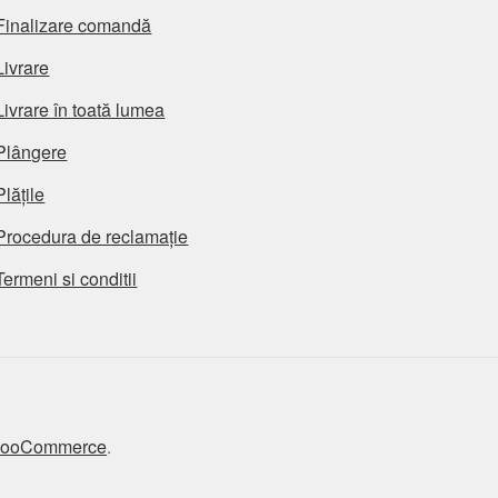
Finalizare comandă
Livrare
Livrare în toată lumea
Plângere
Plățile
Procedura de reclamație
Termeni si conditii
 WooCommerce
.