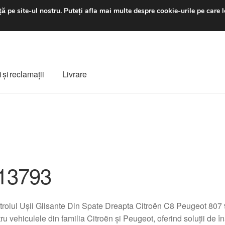
luni-vineri 9 a.m. - 4 p
ă pe site-ul nostru.
Puteți afla mai multe despre cookie-urile pe care l
 şi reclamații
Livrare
ș
Despre noi
Finalizare comandă
Livrare
Livrare în toată lumea
e
Procedura de reclamație
Termeni si conditii
13793
rolul Ușii Glisante Din Spate Dreapta Citroën C8 Peugeot 807
ru vehiculele din familia Citroën și Peugeot, oferind soluții de î