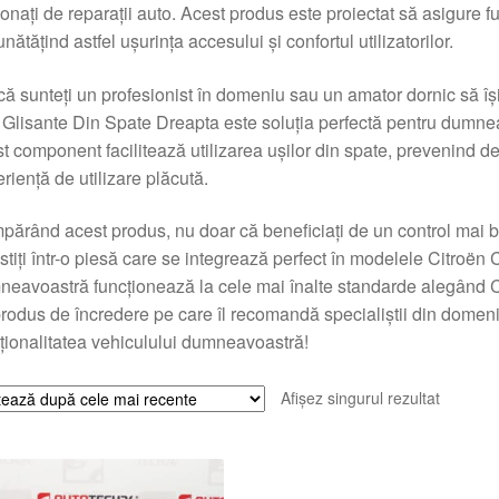
onați de reparații auto. Acest produs este proiectat să asigure fu
nătățind astfel ușurința accesului și confortul utilizatorilor.
că sunteți un profesionist în domeniu sau un amator dornic să îș
 Glisante Din Spate Dreapta este soluția perfectă pentru dumnea
t component facilitează utilizarea ușilor din spate, prevenind de
riență de utilizare plăcută.
ărând acest produs, nu doar că beneficiați de un control mai bun
stiți într-o piesă care se integrează perfect în modelele Citroën
eavoastră funcționează la cele mai înalte standarde alegând C
rodus de încredere pe care îl recomandă specialiștii din domeni
ționalitatea vehiculului dumneavoastră!
Afișez singurul rezultat