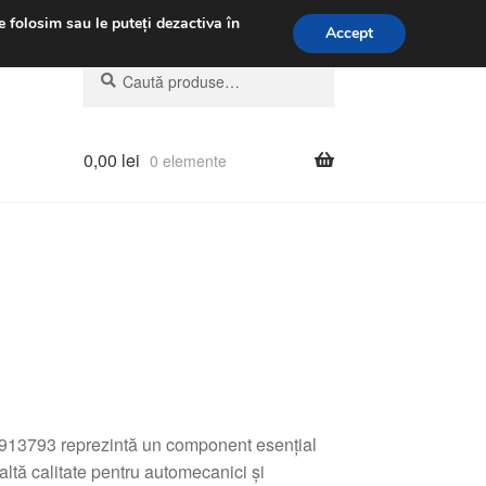
.m.
031 229 6816
e folosim sau le puteți dezactiva în
Accept
Caută
Caută
după:
0,00
lei
0 elemente
 913793 reprezintă un component esențial
naltă calitate pentru automecanici și