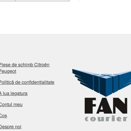
Piese de schimb Citroën
Peugeot
Politică de confidențialitate
A lua legatura
Contul meu
Coș
Despre noi