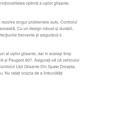
ncționalitatea optimă a ușilor glisante,
i rezolve singur problemele auto, Controlul
voastră. Cu un design robust și durabil,
fecțiunile frecvente și asigurând o
 al ușilor glisante, dar în același timp
 C8 și Peugeot 807. Asigurați-vă că vehiculul
ontrolul Ușii Glisante Din Spate Dreapta,
u. Nu ratați ocazia de a îmbunătăți