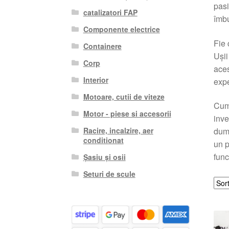
pasi
catalizatori FAP
îmbu
Componente electrice
Fie 
Containere
Ușii
Corp
aces
Interior
expe
Motoare, cutii de viteze
Cump
Motor - piese si accesorii
inve
Racire, incalzire, aer
dumn
conditionat
un p
func
Șasiu și osii
Seturi de scule