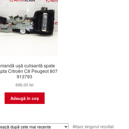
mandă ușă culisantă spate
apta Citroën C8 Peugeot 807
913793
696,00
lei
Adaugă în coș
Afișez singurul rezultat