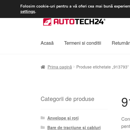
LIVRARE de la 33 lei
Folosim cookie-uri pentru a vă oferi cea mai bună experienț
settings
.
Sari
Sari
la
la
navigare
conținut
Acasă
Termeni si conditii
Returnări
Prima pagină
A lua legatura
Contul meu
Co
Prima pagină
Produse etichetate „913793”
Plângere
Plățile
Politică de confidențialitat
9
Categorii de produse
Anvelope și roți
Cont
pent
Bare de tracțiune și cabluri