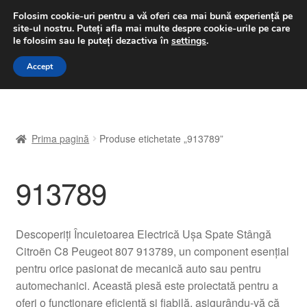
LIVRARE de la 33 lei
Folosim cookie-uri pentru a vă oferi cea mai bună experiență pe
site-ul nostru.
Puteți afla mai multe despre cookie-urile pe care
luni-vineri 9 a.m. - 4 p.m.
031 229 6816
le folosim sau le puteți dezactiva în
settings
.
Sari
Sari
Accept
Meniu
la
la
navigare
conținut
Prima pagină
Prima pagină
Produse etichetate „913789”
A lua legatura
913789
Contul meu
Coș
Descoperiți Încuietoarea Electrică Ușa Spate Stângă
Citroën C8 Peugeot 807 913789, un component esențial
Despre noi
pentru orice pasionat de mecanică auto sau pentru
automechanici. Această piesă este proiectată pentru a
Finalizare comandă
oferi o funcționare eficientă și fiabilă, asigurându-vă că