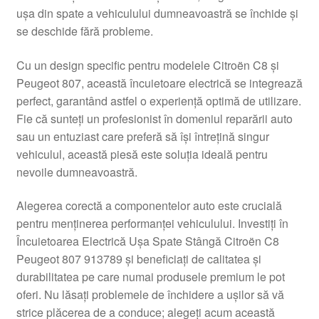
ușa din spate a vehiculului dumneavoastră se închide și
Livrare
se deschide fără probleme.
Livrare în toată lumea
Cu un design specific pentru modelele Citroën C8 și
Peugeot 807, această încuietoare electrică se integrează
Plângere
perfect, garantând astfel o experiență optimă de utilizare.
Fie că sunteți un profesionist în domeniul reparării auto
sau un entuziast care preferă să își întrețină singur
Plățile
vehiculul, această piesă este soluția ideală pentru
nevoile dumneavoastră.
Politică de confidențialitate
Alegerea corectă a componentelor auto este crucială
Procedura de reclamație
pentru menținerea performanței vehiculului. Investiți în
Încuietoarea Electrică Ușa Spate Stângă Citroën C8
Termeni si conditii
Peugeot 807 913789 și beneficiați de calitatea și
durabilitatea pe care numai produsele premium le pot
oferi. Nu lăsați problemele de închidere a ușilor să vă
strice plăcerea de a conduce; alegeți acum această