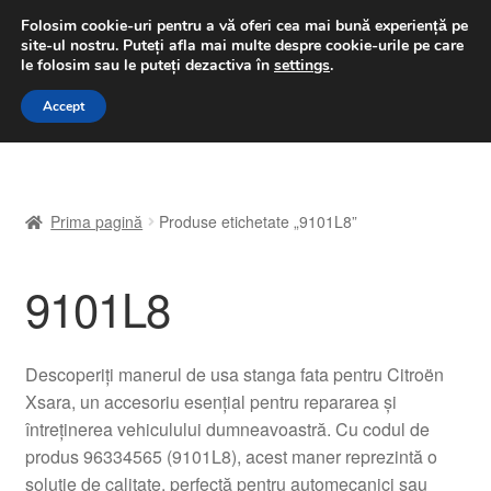
LIVRARE de la 33 lei
Folosim cookie-uri pentru a vă oferi cea mai bună experiență pe
site-ul nostru.
Puteți afla mai multe despre cookie-urile pe care
luni-vineri 9 a.m. - 4 p.m.
031 229 6816
le folosim sau le puteți dezactiva în
settings
.
Sari
Sari
Accept
Meniu
la
la
navigare
conținut
Prima pagină
Prima pagină
Produse etichetate „9101L8”
A lua legatura
9101L8
Contul meu
Coș
Descoperiți manerul de usa stanga fata pentru Citroën
Xsara, un accesoriu esențial pentru repararea și
Despre noi
întreținerea vehiculului dumneavoastră. Cu codul de
produs 96334565 (9101L8), acest maner reprezintă o
Finalizare comandă
soluție de calitate, perfectă pentru automecanici sau