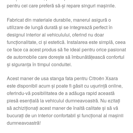
pentru cei care preferă să-și repare singuri mașinile.
Livrare
Fabricat din materiale durabile, manerul asigură o
Livrare în toată lumea
utilizare de lungă durată și se integrează perfect în
designul interior al vehiculului, oferind nu doar
Plângere
funcționalitate, ci și estetică. Instalarea este simplă, ceea
ce face ca acest produs să fie ideal pentru orice pasionat
de automobile care dorește să îmbunătățească confortul
Plățile
și siguranța în timpul conduitei.
Politică de confidențialitate
Acest maner de usa stanga fata pentru Citroën Xsara
este disponibil acum și poate fi găsit cu ușurință online,
Procedura de reclamație
oferindu-vă posibilitatea de a adăuga rapid această
piesă esențială la vehiculul dumneavoastră. Nu ezitați
Termeni si conditii
să achiziționați acest maner de înaltă calitate și să vă
bucurați de un interior confortabil și funcțional al mașinii
dumneavoastră!