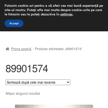
LIVRARE de la 33 lei
Folosim cookie-uri pentru a vă oferi cea mai bună experiență pe
site-ul nostru.
Puteți afla mai multe despre cookie-urile pe care
luni-vineri 9 a.m. - 4 p.m.
031 229 6816
le folosim sau le puteți dezactiva în
settings
.
Sari
Sari
Accept
Meniu
la
la
navigare
conținut
Prima pagină
Prima pagină
Produse etichetate „89901574”
A lua legatura
89901574
Contul meu
Coș
Despre noi
Afișez singurul rezultat
Finalizare comandă