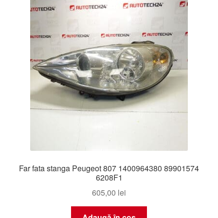
Livrare
Livrare în toată lumea
Plângere
Plățile
Politică de confidențialitate
Procedura de reclamație
Far fata stanga Peugeot 807 1400964380 89901574
Termeni si conditii
6208F1
605,00
lei
Adaugă în coș