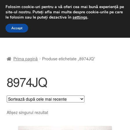
LIVRARE de la 33 lei
Folosim cookie-uri pentru a vă oferi cea mai bună experiență pe
site-ul nostru.
Puteți afla mai multe despre cookie-urile pe care
luni-vineri 9 a.m. - 4 p.m.
031 229 6816
le folosim sau le puteți dezactiva în
settings
.
Sari
Sari
Accept
Meniu
la
la
navigare
conținut
Prima pagină
Prima pagină
Produse etichetate „8974JQ”
A lua legatura
8974JQ
Contul meu
Coș
Despre noi
Afișez singurul rezultat
Finalizare comandă