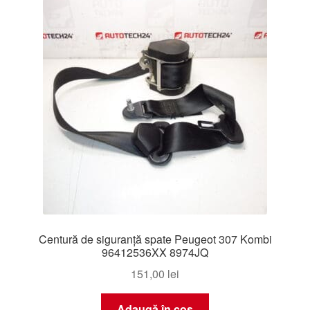
Livrare
Livrare în toată lumea
Plângere
Plățile
Politică de confidențialitate
Procedura de reclamație
Centură de siguranță spate Peugeot 307 Kombi
Termeni si conditii
96412536XX 8974JQ
151,00
lei
Adaugă în coș