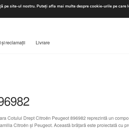
luni-vineri 9 a.m. - 4 p
ă pe site-ul nostru.
Puteți afla mai multe despre cookie-urile pe care l
 şi reclamații
Livrare
ș
Despre noi
Finalizare comandă
Livrare
Livrare în toată lumea
e
Procedura de reclamație
Termeni si conditii
96982
ara Cotului Drept Citroën Peugeot 896982 reprezintă un compone
familia Citroën și Peugeot. Această brățară este proiectată cu p