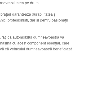
manevrabilitatea pe drum.
i brățări garantează durabilitatea și
ci profesioniști, dar și pentru pasionații
urați că automobilul dumneavoastră va
a mașina cu acest component esențial, care
i-vă că vehiculul dumneavoastră beneficiază