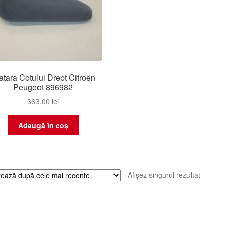
atara Cotului Drept Citroën
Peugeot 896982
363,00
lei
Adaugă în coș
Afișez singurul rezultat