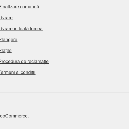
Finalizare comandă
Livrare
Livrare în toată lumea
Plângere
Plățile
Procedura de reclamație
Termeni si conditii
 WooCommerce
.