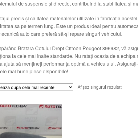
stemului de suspensie și direcție, contribuind la stabilitatea și 
ajul precis și calitatea materialelor utilizate în fabricația aceste
ilitatea sa pe termen lung. Este un produs ideal pentru automecani
ecanică auto care preferă să-și repare singuri vehiculul.
ărând Bratara Cotului Drept Citroën Peugeot 896982, vă asig
ționa la cele mai înalte standarde. Nu ratați ocazia de a echip
a ajuta să mențineți performanța optimă a vehiculului. Asiguraț
ele mai bune piese disponibile!
Afișez singurul rezultat