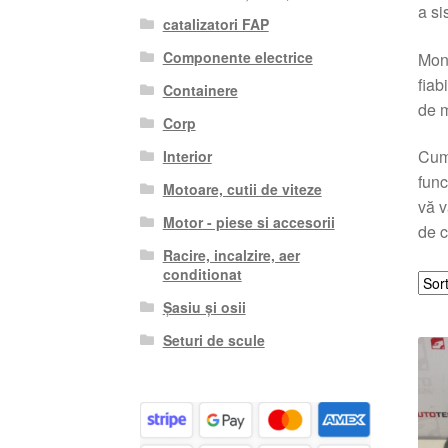
a si
catalizatori FAP
Componente electrice
Mont
fiab
Containere
de m
Corp
Cump
Interior
func
Motoare, cutii de viteze
vă v
Motor - piese si accesorii
de c
Racire, incalzire, aer
conditionat
Șasiu și osii
Seturi de scule