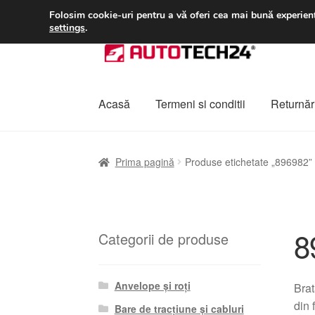
LIVRARE de la 33 lei
Folosim cookie-uri pentru a vă oferi cea mai bună experienț
settings
.
Sari
Sari
la
la
navigare
conținut
Acasă
Termeni si conditii
Returnări
Prima pagină
A lua legatura
Contul meu
Co
Prima pagină
Produse etichetate „896982”
Plângere
Plățile
Politică de confidențialitat
8
Categorii de produse
Anvelope și roți
Brat
din 
Bare de tracțiune și cabluri