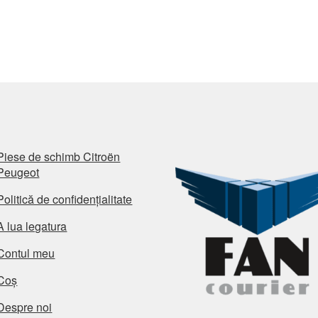
Piese de schimb Citroën
Peugeot
Politică de confidențialitate
A lua legatura
Contul meu
Coș
Despre noi