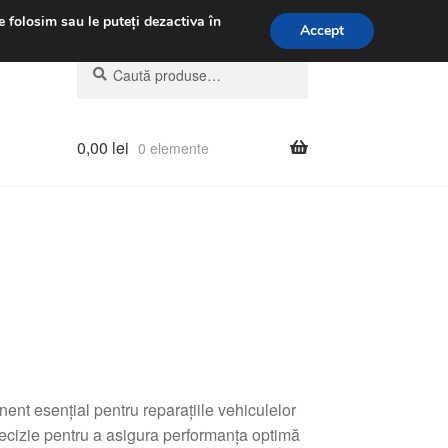
.m.
031 229 6816
e folosim sau le puteți dezactiva în
Accept
Caută
Caută
după:
0,00
lei
0 elemente
nt esențial pentru reparațiile vehiculelor
recizie pentru a asigura performanța optimă