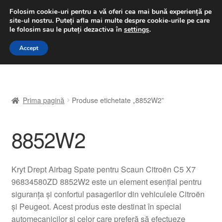
LIVRARE de la 33 lei
Folosim cookie-uri pentru a vă oferi cea mai bună experiență pe
site-ul nostru.
Puteți afla mai multe despre cookie-urile pe care
luni-vineri 9 a.m. - 4 p.m.
031 229 6816
le folosim sau le puteți dezactiva în
settings
.
Sari
Sari
Accept
Meniu
la
la
navigare
conținut
Prima pagină
Prima pagină
Produse etichetate „8852W2”
A lua legatura
8852W2
Contul meu
Coș
Kryt Drept Airbag Spate pentru Scaun Citroën C5 X7
96834580ZD 8852W2 este un element esențial pentru
Despre noi
siguranța și confortul pasagerilor din vehiculele Citroën
și Peugeot. Acest produs este destinat în special
Finalizare comandă
automecanicilor și celor care preferă să efectueze