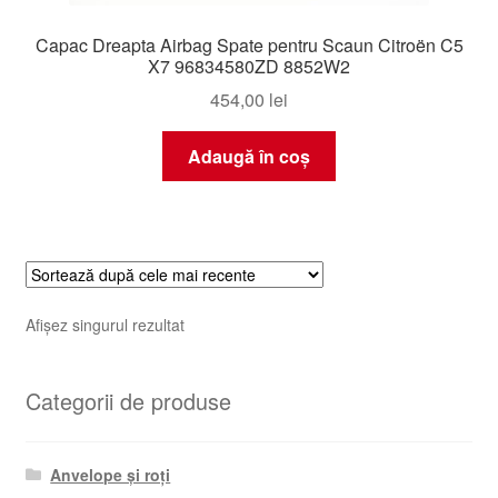
Capac Dreapta Airbag Spate pentru Scaun Citroën C5
X7 96834580ZD 8852W2
454,00
lei
Adaugă în coș
Afișez singurul rezultat
Categorii de produse
Anvelope și roți