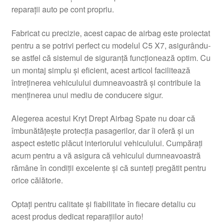
reparații auto pe cont propriu.
Livrare
Fabricat cu precizie, acest capac de airbag este proiectat
Livrare în toată lumea
pentru a se potrivi perfect cu modelul C5 X7, asigurându-
se astfel că sistemul de siguranță funcționează optim. Cu
Plângere
un montaj simplu și eficient, acest articol facilitează
întreținerea vehiculului dumneavoastră și contribuie la
menținerea unui mediu de conducere sigur.
Plățile
Alegerea acestui Kryt Drept Airbag Spate nu doar că
Politică de confidențialitate
îmbunătățește protecția pasagerilor, dar îi oferă și un
aspect estetic plăcut interiorului vehiculului. Cumpărați
Procedura de reclamație
acum pentru a vă asigura că vehiculul dumneavoastră
rămâne în condiții excelente și că sunteți pregătit pentru
Termeni si conditii
orice călătorie.
Optați pentru calitate și fiabilitate în fiecare detaliu cu
acest produs dedicat reparațiilor auto!