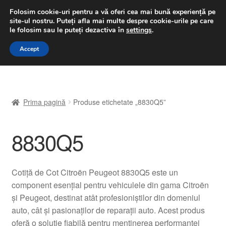
LIVRARE de la 33 lei
Folosim cookie-uri pentru a vă oferi cea mai bună experiență pe
site-ul nostru.
Puteți afla mai multe despre cookie-urile pe care
luni-vineri 9 a.m. - 4 p.m.
031 229 6816
le folosim sau le puteți dezactiva în
settings
.
Sari
Sari
Accept
Meniu
la
la
navigare
conținut
Prima pagină
Prima pagină
Produse etichetate „8830Q5”
A lua legatura
8830Q5
Contul meu
Coș
Cotiță de Cot Citroën Peugeot 8830Q5 este un
component esențial pentru vehiculele din gama Citroën
Despre noi
și Peugeot, destinat atât profesioniștilor din domeniul
auto, cât și pasionaților de reparații auto. Acest produs
Finalizare comandă
oferă o soluție fiabilă pentru menținerea performanței