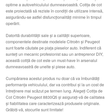
optime a autovehiculului dumneavoastră. Cotița de cot
Livrare
este proiectată să reziste în condiții de utilizare intensă,
asigurându-se astfel disfuncționalități minime în timpul
Livrare în toată lumea
operării.
Plângere
Datorită durabilității sale și a calității superioare,
componentele destinate modelele Citroën și Peugeot
sunt foarte căutate pe piața pieselor auto. Indiferent că
Plățile
sunteți un mecanic profesionist sau un antreprenor DIY,
această cotiță de cot este un must-have în arsenalul
Politică de confidențialitate
dumneavoastră de unelte și piese auto.
Procedura de reclamație
Cumpărarea acestui produs nu doar că va îmbunătăți
performanța vehiculului, dar va contribui și la un cost de
Termeni si conditii
întreținere mai scăzut pe termen lung. Alegeți Cotița de
Cot Citroën Peugeot 8830Q5 și asigurați-vă de calitatea
și fiabilitatea care caracterizează produsele originale.
Grăbiți-vă, stocurile sunt limitate!