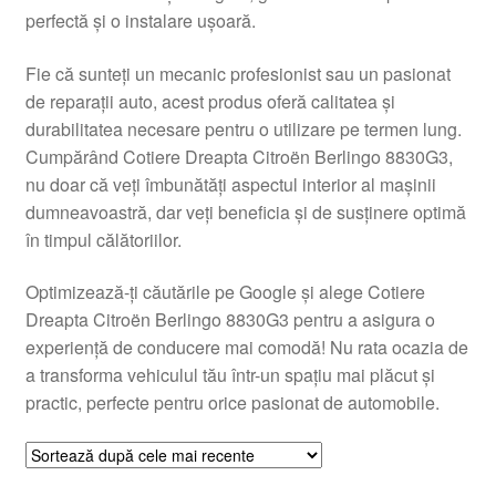
perfectă și o instalare ușoară.
Livrare
Fie că sunteți un mecanic profesionist sau un pasionat
Livrare în toată lumea
de reparații auto, acest produs oferă calitatea și
durabilitatea necesare pentru o utilizare pe termen lung.
Plângere
Cumpărând Cotiere Dreapta Citroën Berlingo 8830G3,
nu doar că veți îmbunătăți aspectul interior al mașinii
dumneavoastră, dar veți beneficia și de susținere optimă
Plățile
în timpul călătoriilor.
Politică de confidențialitate
Optimizează-ți căutările pe Google și alege Cotiere
Dreapta Citroën Berlingo 8830G3 pentru a asigura o
Procedura de reclamație
experiență de conducere mai comodă! Nu rata ocazia de
a transforma vehiculul tău într-un spațiu mai plăcut și
Termeni si conditii
practic, perfecte pentru orice pasionat de automobile.