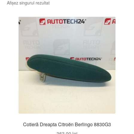
Afișez singurul rezultat
Cotieră Dreapta Citroën Berlingo 8830G3
363,00
lei