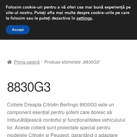
LIVRARE de la 33 lei
Folosim cookie-uri pentru a vă oferi cea mai bună experiență pe
site-ul nostru.
Puteți afla mai multe despre cookie-urile pe care
luni-vineri 9 a.m. - 4 p.m.
031 229 6816
le folosim sau le puteți dezactiva în
settings
.
Sari
Sari
Accept
Meniu
la
la
navigare
conținut
Prima pagină
Prima pagină
Produse etichetate „8830G3”
A lua legatura
8830G3
Contul meu
Coș
Cotiere Dreapta Citroën Berlingo 8830G3 este un
component esențial pentru șoferii care doresc să
Despre noi
îmbunătățească confortul și funcționalitatea vehiculului
lor. Aceste cotieră sunt proiectate special pentru
Finalizare comandă
modelele Citroën și Peugeot, garantând o adaptare