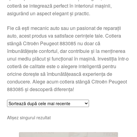
cotieră se integrează perfect în interiorul mașinii,
Livrare
asigurând un aspect elegant și practic.
Livrare în toată lumea
Fie că ești mecanic auto sau un pasionat de reparații
auto, acest produs va satisface cerințele tale. Cotiera
Plângere
stângă Citroën Peugeot 883085 nu doar că
îmbunătățește confortul, dar contribuie și la menținerea
unui mediu plăcut și funcțional în mașină. Investiția într-o
Plățile
cotieră de calitate este o alegere inteligentă pentru
oricine dorește să îmbunătățească experiența de
Politică de confidențialitate
conducere. Alege acum cotiera stângă Citroën Peugeot
883085 și descoperă diferența!
Procedura de reclamație
Termeni si conditii
Afișez singurul rezultat