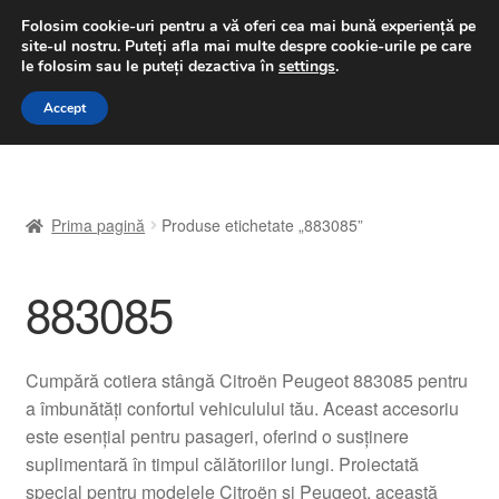
LIVRARE de la 33 lei
Folosim cookie-uri pentru a vă oferi cea mai bună experiență pe
site-ul nostru.
Puteți afla mai multe despre cookie-urile pe care
luni-vineri 9 a.m. - 4 p.m.
031 229 6816
le folosim sau le puteți dezactiva în
settings
.
Sari
Sari
Accept
Meniu
la
la
navigare
conținut
Prima pagină
Prima pagină
Produse etichetate „883085”
A lua legatura
883085
Contul meu
Coș
Cumpără cotiera stângă Citroën Peugeot 883085 pentru
a îmbunătăți confortul vehiculului tău. Aceast accesoriu
Despre noi
este esențial pentru pasageri, oferind o susținere
suplimentară în timpul călătoriilor lungi. Proiectată
Finalizare comandă
special pentru modelele Citroën și Peugeot, această