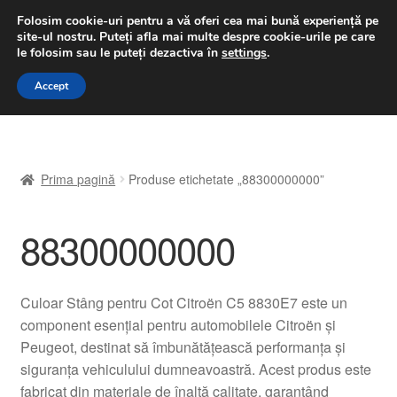
LIVRARE de la 33 lei
Folosim cookie-uri pentru a vă oferi cea mai bună experiență pe
site-ul nostru.
Puteți afla mai multe despre cookie-urile pe care
luni-vineri 9 a.m. - 4 p.m.
031 229 6816
le folosim sau le puteți dezactiva în
settings
.
Sari
Sari
Accept
Meniu
la
la
navigare
conținut
Prima pagină
Prima pagină
Produse etichetate „88300000000”
A lua legatura
88300000000
Contul meu
Coș
Culoar Stâng pentru Cot Citroën C5 8830E7 este un
component esențial pentru automobilele Citroën și
Despre noi
Peugeot, destinat să îmbunătățească performanța și
siguranța vehiculului dumneavoastră. Acest produs este
Finalizare comandă
fabricat din materiale de înaltă calitate, garantând