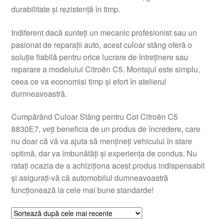
durabilitate și rezistență în timp.
Livrare
Indiferent dacă sunteți un mecanic profesionist sau un
Livrare în toată lumea
pasionat de reparații auto, acest culoar stâng oferă o
soluție fiabilă pentru orice lucrare de întreținere sau
Plângere
reparare a modelului Citroën C5. Montajul este simplu,
ceea ce va economisi timp și efort în atelierul
dumneavoastră.
Plățile
Cumpărând Culoar Stâng pentru Cot Citroën C5
Politică de confidențialitate
8830E7, veți beneficia de un produs de încredere, care
nu doar că vă va ajuta să mențineți vehiculul în stare
Procedura de reclamație
optimă, dar va îmbunătăți și experiența de condus. Nu
ratați ocazia de a achiziționa acest produs indispensabil
Termeni si conditii
și asigurați-vă că automobilul dumneavoastră
funcționează la cele mai bune standarde!